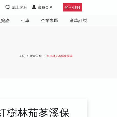
線上客服
會員專區
登入/註冊
照簽證
租車
企業專區
奢華訂製
首頁
旅遊景點
紅樹林茄苳溪保護區
紅樹林茄苳溪保