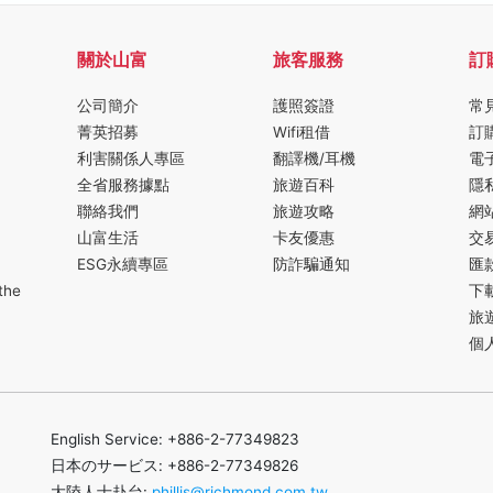
關於山富
旅客服務
訂
公司簡介
護照簽證
常
菁英招募
Wifi租借
訂
利害關係人專區
翻譯機/耳機
電
全省服務據點
旅遊百科
隱
聯絡我們
旅遊攻略
網
山富生活
卡友優惠
交
ESG永續專區
防詐騙通知
匯
the
下
旅
個
English Service: +886-2-77349823
日本のサービス: +886-2-77349826
大陸人士赴台:
phillis@richmond.com.tw