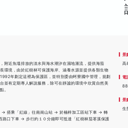
景
，附近魚塭排放的淡水與海水潮汐在濕地滙流，提供海茄
高
成長環境，由於紅樹林可保護海岸、涵養水源並提供各類生物
1992年劃定這裡為保護區，並特別委由蚵寮國中管理，規劃
電
景台並有定期專人解說服務，除可在靜謐的環境中欣賞自然美
88
地點。
景
生
→ 搭乘「紅線」往南崗山站 → 於楠梓加工區站下車 → 轉
學西路口下車 → 步行約１０分鐘即可抵達「紅樹林茄苳溪保護