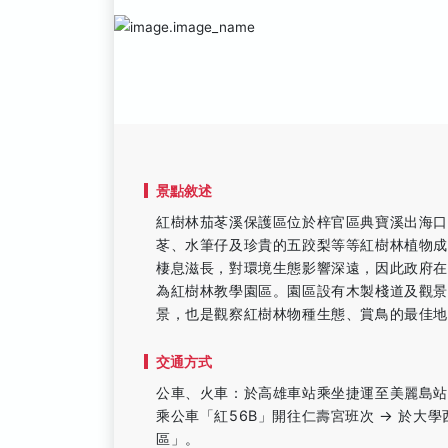
景點敘述
紅樹林茄苳溪保護區位於梓官區典寶溪出海口
苳、水筆仔及珍貴的五跤梨等等紅樹林植物
棲息滋長，對環境生態影響深遠，因此政府在
為紅樹林教學園區。園區設有木製棧道及觀
景，也是觀察紅樹林物種生態、賞鳥的最佳
交通方式
公車、火車：於高雄車站乘坐捷運至美麗島站 
乘公車「紅56B」開往仁壽宮班次 → 於大
區」。