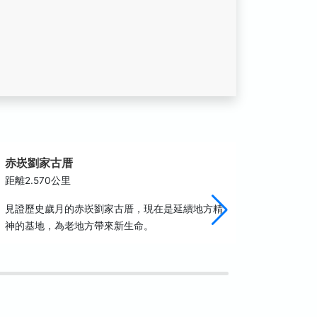
赤崁劉家古厝
國家體
距離2.570公里
距離3.8
見證歷史歲月的赤崁劉家古厝，現在是延續地方精
國家體育
神的基地，為老地方帶來新生命。
運動會開
座可容納
位）之田