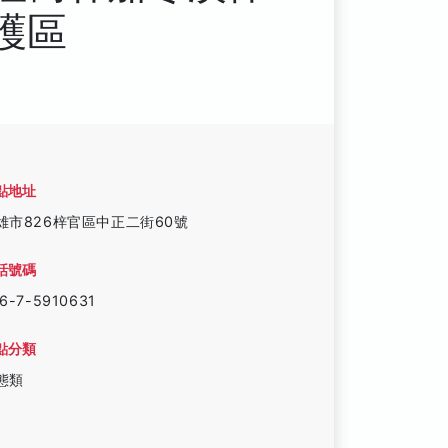
護區
點地址
雄市826梓官區中正二街60號
話號碼
6-7-5910631
點分類
態類