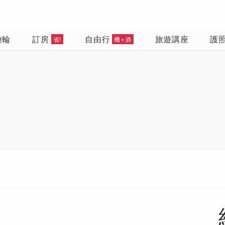
遊輪
訂房
自由行
旅遊講座
護
省!
機+酒