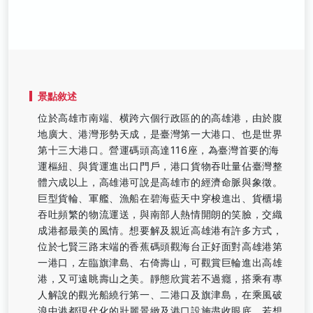
景點敘述
位於高雄市南端、横跨六個行政區的的高雄港，由於腹
地廣大、港灣形勢天成，是臺灣第一大港口、也是世界
第十三大港口。營運碼頭高達116座，為臺灣首要的海
運樞紐、與貨運進出口門戶，港口貨物吞吐量佔臺灣整
體六成以上，高雄港可說是高雄市的經濟命脈與象徵。
巨型貨輪、軍艦、漁船在碧海藍天中穿梭進出、貨櫃場
吞吐頻繁的物流運送，與南部人熱情開朗的笑臉，交織
成港都最美的風情。想要解及親近高雄港有許多方式，
位於七賢三路末端的香蕉碼頭觀海台正好面對高雄港第
一港口，左臨旗津島、右倚壽山，可觀賞巨輪進出高雄
港，又可遠眺壽山之美。靜態欣賞若不過癮，搭乘有專
人解說的觀光船繞行第一、二港口及旗津島，在乘風破
浪中港都現代化的壯麗景緻及港口設施盡收眼底。若想