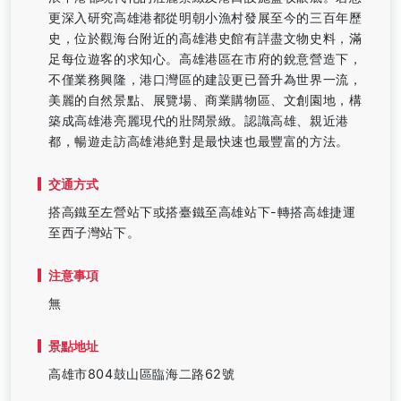
更深入研究高雄港都從明朝小漁村發展至今的三百年歷
史，位於觀海台附近的高雄港史館有詳盡文物史料，滿
足每位遊客的求知心。高雄港區在市府的銳意營造下，
不僅業務興隆，港口灣區的建設更已晉升為世界一流，
美麗的自然景點、展覽場、商業購物區、文創園地，構
築成高雄港亮麗現代的壯闊景緻。認識高雄、親近港
都，暢遊走訪高雄港絶對是最快速也最豐富的方法。
交通方式
搭高鐵至左營站下或搭臺鐵至高雄站下-轉搭高雄捷運
至西子灣站下。
注意事項
無
景點地址
高雄市804鼓山區臨海二路62號