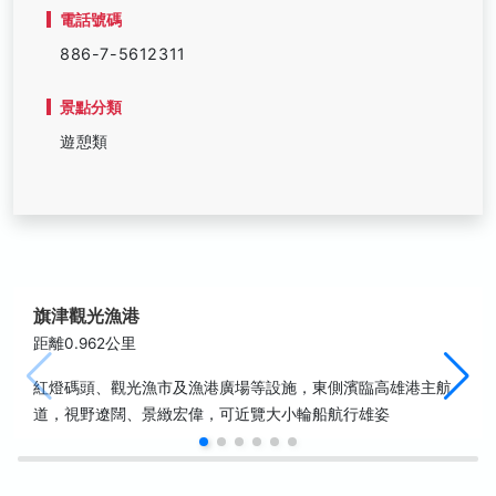
電話號碼
886-7-5612311
景點分類
遊憩類
旗津觀光漁港
距離0.962公里
紅燈碼頭、觀光漁市及漁港廣場等設施，東側濱臨高雄港主航
道，視野遼闊、景緻宏偉，可近覽大小輪船航行雄姿