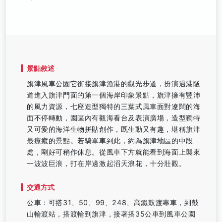
景點敘述
旗津風車公園它銜接旗津漁港的觀光步道，扮演過港隧
道進入旗津門面的第一個海岸印象景點，旗津擁有豐沛
的風力資源，七座造型獨特的三葉式風車面對遼闊的海
面不停轉動，園區內有觀海看台及表演廣場，造型獨特
又可愛的海洋生物拼貼創作，既生動又有趣，堪稱旗津
最療癒的景點。若騎單車到此，約為旗津地區的中段
處，剛好可稍作休息。從風車下方就能看到海面上襲來
一波波巨浪，打在岸邊激起滔天浪花，十分壯觀。
交通方式
公車：可搭31、50、99、248、高鐵鼓渡專車，到鼓
山輪渡站，搭渡輪到旗津，接著搭35公車到風車公園