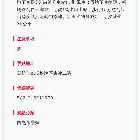
站下車搭35(前鎮公車站)，到風車公園站下車捷運：搭
橘線到西子灣站下，從1號出口出站，步行10分鐘到鼓
山輪渡站搭渡輪到旗津。紅線坐到凱旋站下，接著坐
35公車
注意事項
無
景點地址
高雄市805旗津區旗津二路
電話號碼
886-7-5712500
景點分類
自然風景類