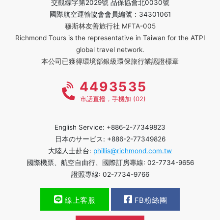
交觀綜字第2029號 品保協會北0030號
國際航空運輸協會會員編號：34301061
穆斯林友善旅行社 MFTA-005
Richmond Tours is the representative in Taiwan for the ATPI
global travel network.
本公司已獲得環境部銀級環保旅行業認證標章
4493535
市話直撥，手機加 (02)
English Service: +886-2-77349823
日本のサービス: +886-2-77349826
大陸人士赴台:
phillis@richmond.com.tw
國際機票、航空自由行、國際訂房專線: 02-7734-9656
證照專線: 02-7734-9766
線上客服
FB粉絲團