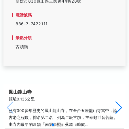
高雄市830鳳山區三民路44巷28號
電話號碼
886-7-7422111
景點分類
古蹟類
鳳山龍山寺
距離0.135公里
已有300多年歷史的鳳山龍山寺，在全台五座龍山寺當中，論
古老之程度，排名第二名，列為二級古蹟，主奉觀世音菩薩。
由寺內最早的匾額「南雲東照」落款，時間…