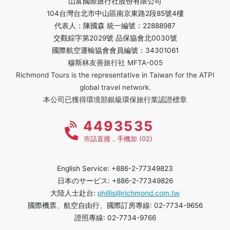
山富國際旅行社股份有限公司
104台灣台北市中山區南京東路2段85號4樓
代表人：陳國森 統一編號：22888987
交觀綜字第2029號 品保協會北0030號
國際航空運輸協會會員編號：34301061
穆斯林友善旅行社 MFTA-005
Richmond Tours is the representative in Taiwan for the ATPI
global travel network.
本公司已獲得環境部銀級環保旅行業認證標章
4493535
市話直撥，手機加 (02)
English Service: +886-2-77349823
日本のサービス: +886-2-77349826
大陸人士赴台:
phillis@richmond.com.tw
國際機票、航空自由行、國際訂房專線: 02-7734-9656
證照專線: 02-7734-9766