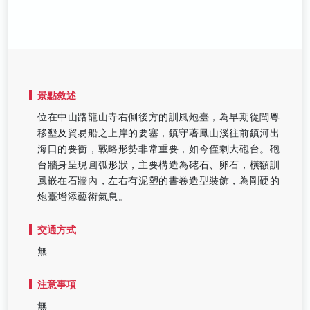
景點敘述
位在中山路龍山寺右側後方的訓風炮臺，為早期從閩粵
移墾及貿易船之上岸的要塞，鎮守著鳳山溪往前鎮河出
海口的要衝，戰略形勢非常重要，如今僅剩大砲台。砲
台牆身呈現圓弧形狀，主要構造為硓石、卵石，橫額訓
風嵌在石牆內，左右有泥塑的書卷造型裝飾，為剛硬的
炮臺增添藝術氣息。
交通方式
無
注意事項
無