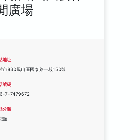
閒廣場
點地址
雄市830鳳山區國泰路一段150號
話號碼
6-7-7479672
點分類
憩類