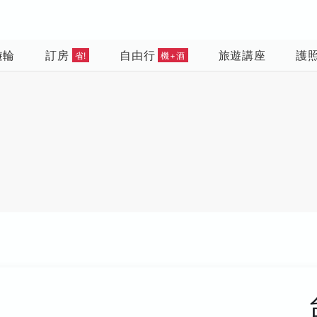
遊輪
訂房
自由行
旅遊講座
護
省!
機+酒