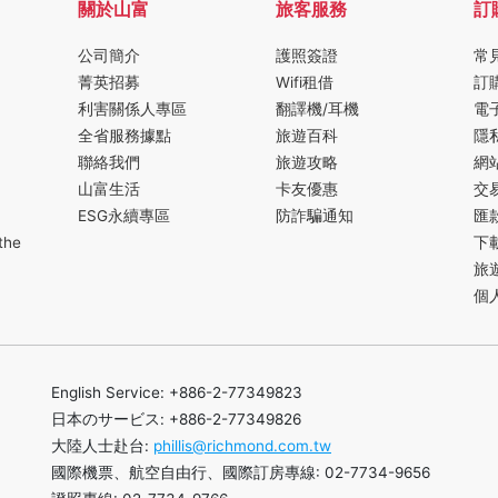
關於山富
旅客服務
訂
公司簡介
護照簽證
常
菁英招募
Wifi租借
訂
利害關係人專區
翻譯機/耳機
電
全省服務據點
旅遊百科
隱
聯絡我們
旅遊攻略
網
山富生活
卡友優惠
交
ESG永續專區
防詐騙通知
匯
the
下
旅
個
English Service: +886-2-77349823
日本のサービス: +886-2-77349826
大陸人士赴台:
phillis@richmond.com.tw
國際機票、航空自由行、國際訂房專線: 02-7734-9656