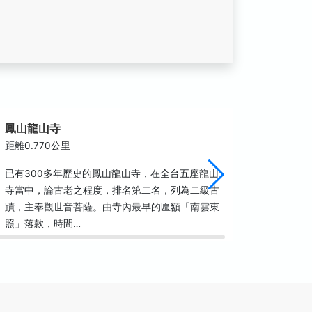
鳳山龍山寺
東便門(
距離0.770公里
距離0.8
已有300多年歷史的鳳山龍山寺，在全台五座龍山
新城殘蹟
寺當中，論古老之程度，排名第二名，列為二級古
的東福橋
蹟，主奉觀世音菩薩。由寺內最早的匾額「南雲東
照」落款，時間…