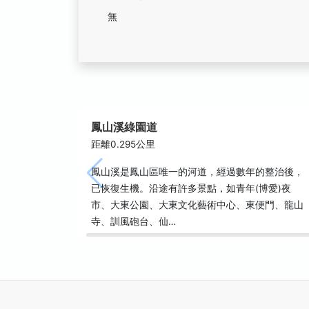
無
鳳山溪綠園道
距離0.295公里
鳳山溪是鳳山區唯一的河道，經過數年的整治後，
已恢復生機。沿途有許多景點，如青年(博愛)夜
市、大東公園、大東文化藝術中心、東便門、龍山
寺、訓風砲台、仙…