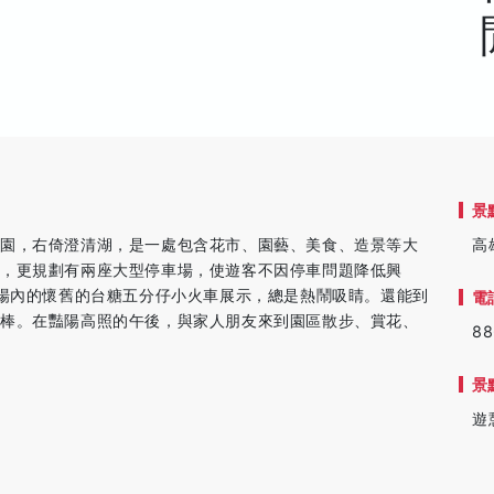
景
公園，右倚澄清湖，是一處包含花市、園藝、美食、造景等大
高
，更規劃有兩座大型停車場，使遊客不因停車問題降低興
廣場內的懷舊的台糖五分仔小火車展示，總是熱鬧吸睛。還能到
電
冰棒。在豔陽高照的午後，與家人朋友來到園區散步、賞花、
88
景
遊