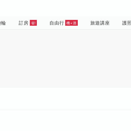
遊輪
訂房
自由行
旅遊講座
護
省!
機+酒