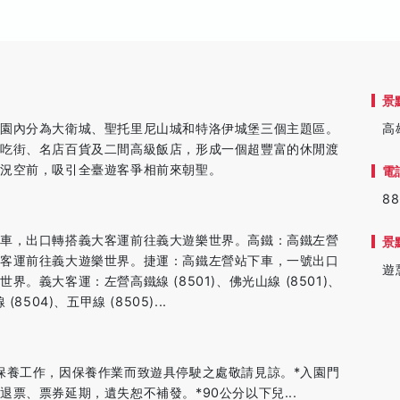
景
，園內分為大衛城、聖托里尼山城和特洛伊城堡三個主題區。
高
小吃街、名店百貨及二間高級飯店，形成一個超豐富的休閒渡
盛況空前，吸引全臺遊客爭相前來朝聖。
電
88
下車，出口轉搭義大客運前往義大遊樂世界。高鐵：高鐵左營
景
大客運前往義大遊樂世界。捷運：高鐵左營站下車，一號出口
遊
。義大客運：左營高鐵線 (8501)、佛光山線 (8501)、
8504)、五甲線 (8505)...
保養工作，因保養作業而致遊具停駛之處敬請見諒。*入園門
票、票券延期，遺失恕不補發。*90公分以下兒...