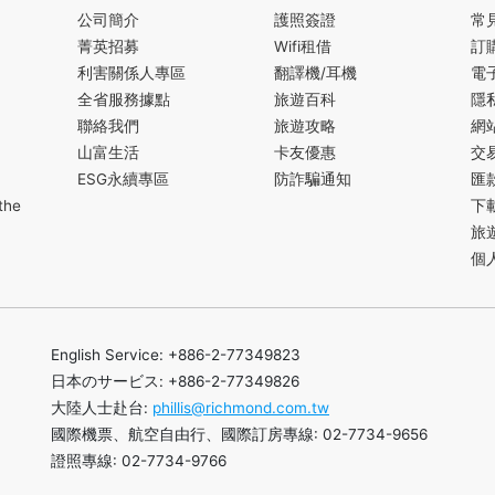
公司簡介
護照簽證
常
菁英招募
Wifi租借
訂
利害關係人專區
翻譯機/耳機
電
全省服務據點
旅遊百科
隱
聯絡我們
旅遊攻略
網
山富生活
卡友優惠
交
ESG永續專區
防詐騙通知
匯
the
下
旅
個
English Service: +886-2-77349823
日本のサービス: +886-2-77349826
大陸人士赴台:
phillis@richmond.com.tw
國際機票、航空自由行、國際訂房專線: 02-7734-9656
證照專線: 02-7734-9766