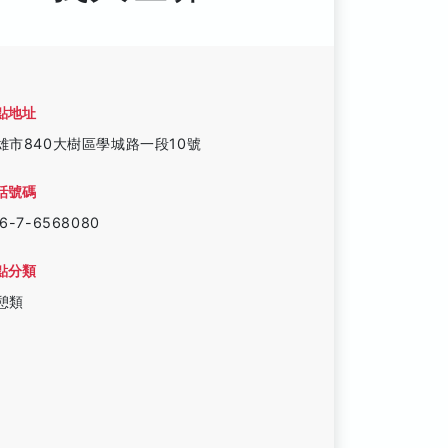
點地址
雄市840大樹區學城路一段10號
話號碼
6-7-6568080
點分類
憩類