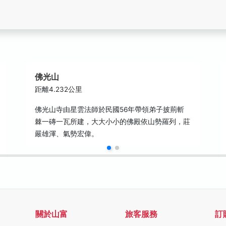
佛光山
距離4.232公里
佛光山寺由星雲法師於民國56年帶領弟子披荊斬
棘一磚一瓦所建，大大小小的佛殿依山勢羅列，莊
嚴雄渾、氣勢宏偉。
關於山富
旅客服務
訂