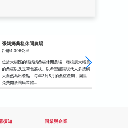
張媽媽桑椹休閒農場
佛光山
距離4.306公里
距離4.6
位於大樹區的張媽媽桑椹休閒農場，種植廣大幅員
佛光山佛
的桑椹以及玉荷包荔枝。以希望能讓現代人多接觸
協會（I
大自然為出發點，每年3到5月的桑椹產期，園區
館參觀，
免費開放讓民眾體…
網站Tri…
購須知
同業與企業