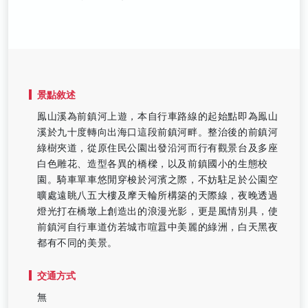
景點敘述
鳯山溪為前鎮河上遊，本自行車路線的起始點即為鳯山
溪於九十度轉向出海口這段前鎮河畔。整治後的前鎮河
綠樹夾道，從原住民公園出發沿河而行有觀景台及多座
白色雕花、造型各異的橋樑，以及前鎮國小的生態校
園。騎車單車悠閒穿梭於河濱之際，不妨駐足於公園空
曠處遠眺八五大樓及摩天輪所構築的天際線，夜晚透過
燈光打在橋墩上創造出的浪漫光影，更是風情別具，使
前鎮河自行車道仿若城市喧囂中美麗的綠洲，白天黑夜
都有不同的美景。
交通方式
無