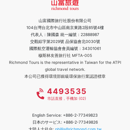
山富國際旅行社股份有限公司
104台灣台北市中山區南京東路2段85號4樓
代表人：陳國森 統一編號：22888987
交觀綜字第2029號 品保協會北0030號
國際航空運輸協會會員編號：34301061
穆斯林友善旅行社 MFTA-005
Richmond Tours is the representative in Taiwan for the ATPI
global travel network.
本公司已獲得環境部銀級環保旅行業認證標章
4493535
市話直撥，手機加 (02)
English Service: +886-2-77349823
日本のサービス: +886-2-77349826
大陸人士赴台:
phillis@richmond.com.tw