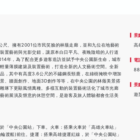
景
8公尺、擁有2001位市民笑臉的林蔭走廊，並和九位在地藝術
高
使裝置藝術與光影交錯，讓原本白日平凡、夜晚陰暗的人行道
014年，為了配合更多遊客造訪並賦予中央公園新生命，城市
電
、輕量薄膜建築及裝置藝術，打造全新的人文藝術空間。全新
88
品，其中有高度3.6公尺的不鏽鋼長頸鹿，在綠樹掩映中增加
景、牆面創作、地面3D創作等等，在中央公園的林蔭美景搭
景
光雕琢下更顯風情萬種。多樣互動的裝置藝術活化了城市光廊
遊
了藝術展演及愜意的休憩空間，是遊客及旅人體驗都會生活美
，於「中央公園站」下車。火車：搭乘火車於「高雄火車站」
山輪渡船)前往。捷運：搭乘高雄捷運紅線，於「中央公園站」