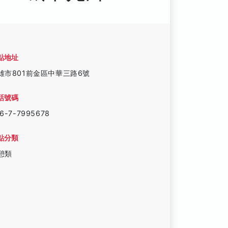
點地址
雄市801前金區中華三路6號
話號碼
6-7-7995678
點分類
憩類