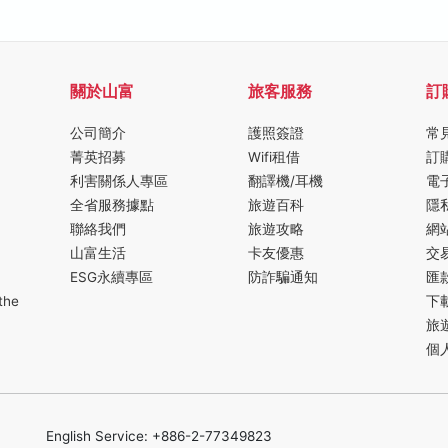
關於山富
旅客服務
訂
公司簡介
護照簽證
常
菁英招募
Wifi租借
訂
利害關係人專區
翻譯機/耳機
電
全省服務據點
旅遊百科
隱
聯絡我們
旅遊攻略
網
山富生活
卡友優惠
交
ESG永續專區
防詐騙通知
匯
the
下
旅
個
English Service: +886-2-77349823