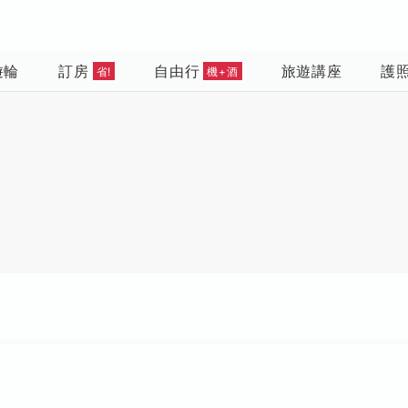
遊輪
訂房
自由行
旅遊講座
護
省!
機+酒