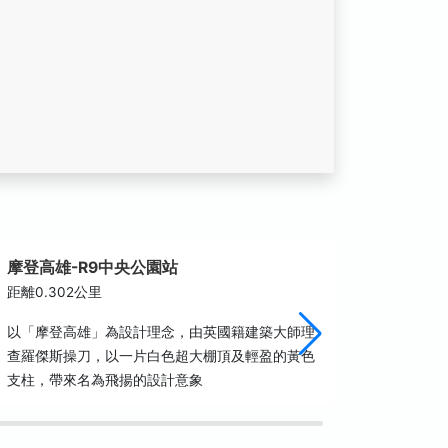
摩登高雄-R9中央公園站
新堀江
距離0.302公里
距離0.3
以「摩登高雄」為設計理念，由英國籍建築大師理
一如臺北
查羅傑斯操刀，以一片白色超大棚頂及輕盈的黃色
灣最大最
支柱，帶來名為飛揚的設計意象
供流行最