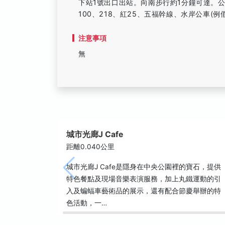
下站1號出口出站。向南步行約1分鐘可達。公車：
100、218、紅25、五福幹線、水岸公車(例
注意事項
無
城市光廊J Cafe
距離0.040公里
城市光廊J Cafe是隱身在中央公園裡的寶石，提供
特色餐點及現場音樂表演服務，加上丸鐵運動的引
入及蝙蝠車藝術品的展示，還有配合節慶舉辦的特
色活動，一…