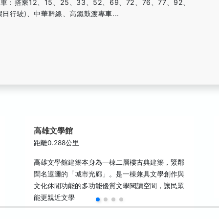
搭乘12、15、25、33、52、69、72、76、77、92、
假日行駛)、中華幹線、高鐵鼓渡專車...
高雄文學館
距離0.288公里
高雄文學館建築本身為一棟二層樓古典建築，緊鄰
聞名遐邇的「城市光廊」。是一棟兼具文學創作與
文化休閒功能的多功能優質文學閱讀空間，讓民眾
能更親近文學