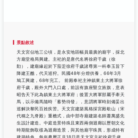
景點敘述
天文宮佔地三公頃，是永安地區幅員最廣的廟宇，採北
方廟堂格局興建。主祀的是唐代名將徐府千歲（徐
勣），建廟緣起於下茄萣徐府千歲諸尊第一科奉玉旨下
降建王醮，代天巡狩。民國48年分燈供養，66年3月
鳩工興建，68年完工。 前殿奉祀主神鎮東土大將軍徐
府千歲，殿外大門入口處，前設有旗座豎立旌旗，意表
昭告天下此為鎮東土大將軍府；後置大將軍部屬手牽天
馬，以示備馬隨時「蓄勢待發」，意謂將軍時刻備妥出
巡解決黎民百姓疾苦。天文宮建築風格採宮殿歇山（宋
代稱之九脊殿）重檐式，由中部寺廟建築名師蕭萬盛先
生設計建造。中庭造景特殊且東西兩側迴廊以歷朝文化
時期龍飾取樣為迴廊造景，與其他廟宇殊異，形成特有
建築特色。每年農曆正月18日是天文宮主祀徐府千歲