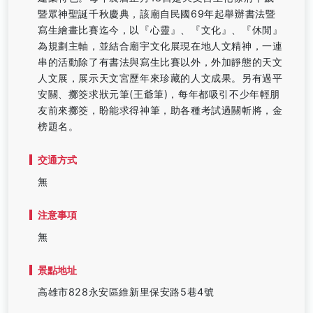
暨眾神聖誕千秋慶典，該廟自民國69年起舉辦書法暨
寫生繪畫比賽迄今，以『心靈』、『文化』、『休閒』
為規劃主軸，並結合廟宇文化展現在地人文精神，一連
串的活動除了有書法與寫生比賽以外，外加靜態的天文
人文展，展示天文宮歷年來珍藏的人文成果。另有過平
安關、擲筊求狀元筆(王爺筆)，每年都吸引不少年輕朋
友前來擲筊，盼能求得神筆，助各種考試過關斬將，金
榜題名。
交通方式
無
注意事項
無
景點地址
高雄市828永安區維新里保安路5巷4號