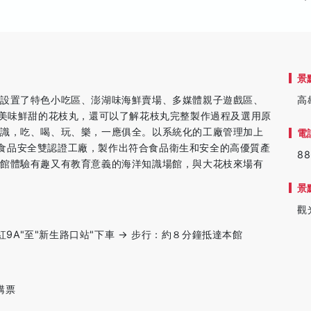
景
更設置了特色小吃區、澎湖味海鮮賣場、多媒體親子遊戲區、
高
用美味鮮甜的花枝丸，還可以了解花枝丸完整製作過程及選用原
知識，吃、喝、玩、樂，一應俱全。以系統化的工廠管理加上
電
CCP食品安全雙認證工廠，製作出符合食品衛生和安全的高優質產
88
丸館體驗有趣又有教育意義的海洋知識場館，與大花枝來場有
景
觀
紅9A"至"新生路口站"下車 → 步行：約８分鐘抵達本館
購票