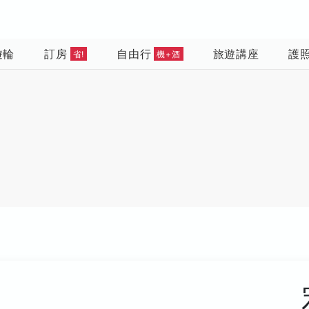
遊輪
訂房
自由行
旅遊講座
護
省!
機+酒