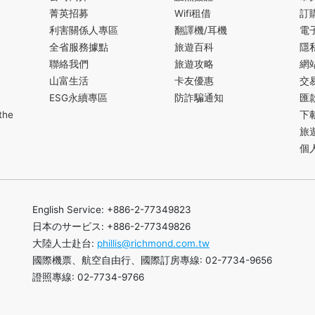
菁英招募
Wifi租借
訂
利害關係人專區
翻譯機/耳機
電
全省服務據點
旅遊百科
隱
聯絡我們
旅遊攻略
網
山富生活
卡友優惠
交
ESG永續專區
防詐騙通知
匯
the
下
旅
個
English Service: +886-2-77349823
日本のサービス: +886-2-77349826
大陸人士赴台:
phillis@richmond.com.tw
國際機票、航空自由行、國際訂房專線: 02-7734-9656
證照專線: 02-7734-9766