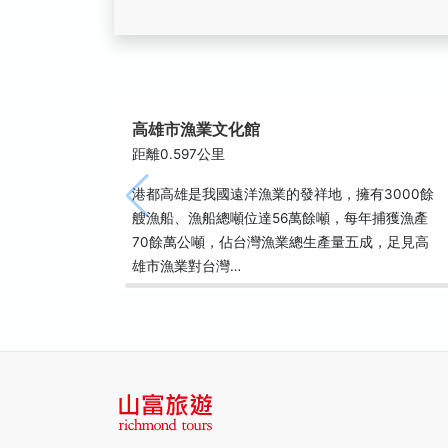
高雄市漁業文化館
距離0.597公里
港都高雄是我國遠洋漁業的發祥地，擁有3000餘
艘漁船、漁船總噸位達56萬餘噸，每年捕獲漁產
70餘萬公噸，佔台灣漁業總生產量五成，足見高
雄市漁業對台灣…