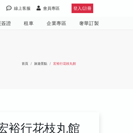
線上客服
會員專區
登入/註冊
照簽證
租車
企業專區
奢華訂製
首頁
旅遊景點
宏裕行花枝丸館
宏裕行花枝丸館