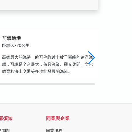
前鎮漁港
前鎮輪
距離0.770公里
距離1.4
高雄最大的漁港，約可停靠數十艘千噸級的遠洋漁
前鎮輪渡
船，可說是全台最大，兼具漁業、觀光休閒、文化
教育和海上交通等多功能發展的漁港。
購須知
同業與企業
見問題
同業服務