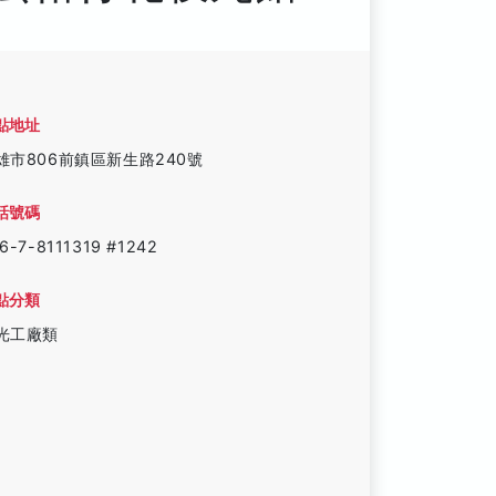
點地址
雄市806前鎮區新生路240號
話號碼
6-7-8111319 #1242
點分類
光工廠類