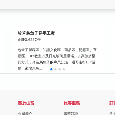
珍芳烏魚子見學工廠
距離0.622公里
包含了製程區、知識文化區、商品區、簡報室、互
動區、DIY教室以及日光玻璃屋晒場。以寓教於樂
的方式，介紹烏魚子的專業知識，還可進行DIY活
動，來場烏魚…
關於山富
旅客服務
訂
公司簡介
護照簽證
常