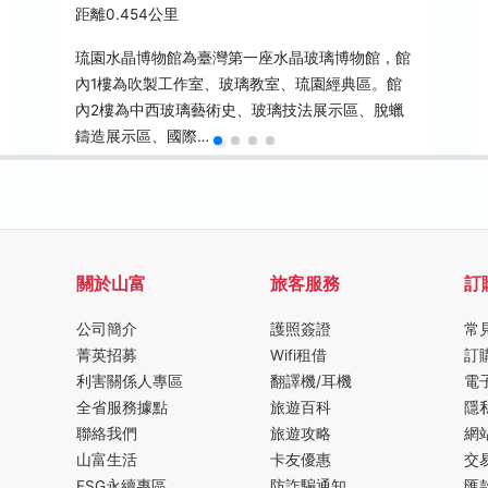
距離0.454公里
琉園水晶博物館為臺灣第一座水晶玻璃博物館，館
內1樓為吹製工作室、玻璃教室、琉園經典區。館
內2樓為中西玻璃藝術史、玻璃技法展示區、脫蠟
鑄造展示區、國際…
關於山富
旅客服務
訂
公司簡介
護照簽證
常
菁英招募
Wifi租借
訂
利害關係人專區
翻譯機/耳機
電
全省服務據點
旅遊百科
隱
聯絡我們
旅遊攻略
網
山富生活
卡友優惠
交
ESG永續專區
防詐騙通知
匯