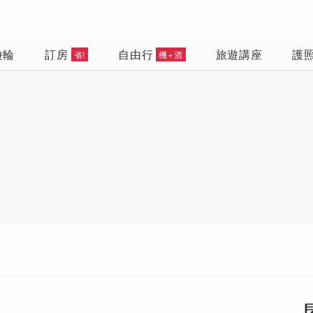
遊輪
訂房
自由行
旅遊講座
護
省!
機+酒