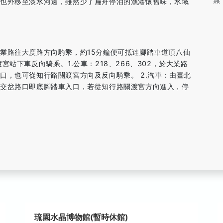
船也外移至淡水河邊，雖然少了扁舟停泊的漁港懷舊味，水域
業路往大度路方向騎乘，約15分鐘便可抵達腳踏車道頂八仙
站下車反向騎乘。1.公車：218、266、302，於大業路
口，也可從知行路關渡宮方向及反向騎乘。 2.汽車：由臺北
路交岔路口即底腳踏車入口，若從知行路關渡宮方向進入，停
琉園水晶博物館(暫時休館)