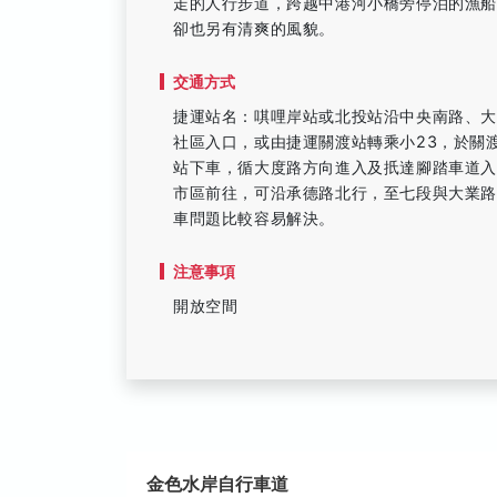
走的人行步道，跨越中港河小橋旁停泊的漁
卻也另有清爽的風貌。
交通方式
捷運站名：唭哩岸站或北投站沿中央南路、大
社區入口，或由捷運關渡站轉乘小23，於關渡宮
站下車，循大度路方向進入及扺達腳踏車道入
市區前往，可沿承德路北行，至七段與大業
車問題比較容易解決。
注意事項
開放空間
金色水岸自行車道