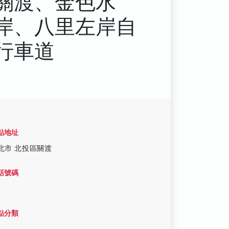
關渡、金色水
岸、八里左岸自
行車道
點地址
北市 北投區關渡
話號碼
點分類