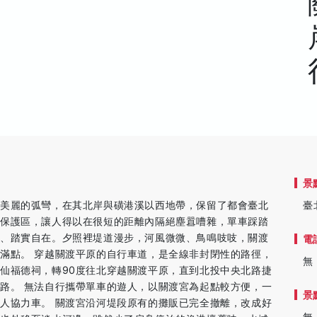
景
個美麗的弧彎，在其北岸與磺港溪以西地帶，保留了都會臺北
臺
然保護區，讓人得以在很短的距離內隔絕塵囂嘈雜，單車踩踏
單、踏實自在。夕照裡堤道漫步，河風微微、鳥鳴吱吱，關渡
電
滿點。 穿越關渡平原的自行車道，是全線非封閉性的路徑，
無
仙福德祠，轉90度往北穿越關渡平原，直到北投中央北路捷
路。 無法自行攜帶單車的遊人，以關渡宮為起點較方便，一
景
人協力車。 關渡宮沿河堤段原有的攤販已完全撤離，改成好
無