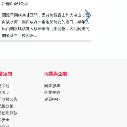
距離0.461公里
距離0.7
關渡早期稱為甘豆門，因背倚觀音山和大屯山，面
關渡自然
向淡水河，因而成為一處地勢險要的港口，早年先
以來，即
民由關渡碼頭進入移居臺灣北部開墾，因此關渡的
餘年的努
開發甚早，後因兩…
國90年1
購須知
同業與企業
見問題
同業服務
購說明
企業差旅
子收據公告
會員中心
私權政策
站使用條款
易安全
款資訊