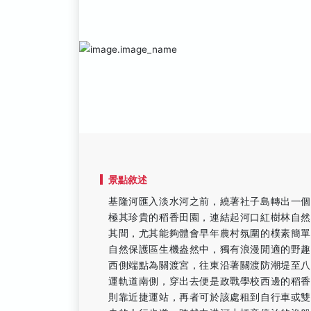
景點敘述
基隆河匯入淡水河之前，繞著社子島轉出一
極其珍貴的稻香田園，連結起河口紅樹林自
其間，尤其能夠體會早年農村氛圍的樸素簡
自然保護區生機盎然中，獨有浪漫閒適的野趣
西側端點為關渡宮，往東沿著關渡防潮堤至八
運軌道南側，穿出去便是政戰學校西邊的稻香
則靠近捷運站，再者可於該處租到自行車或雙