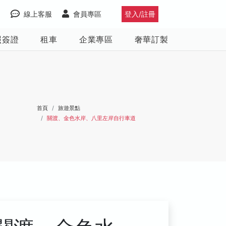
線上客服
會員專區
登入/註冊
照簽證
租車
企業專區
奢華訂製
首頁
旅遊景點
關渡、金色水岸、八里左岸自行車道