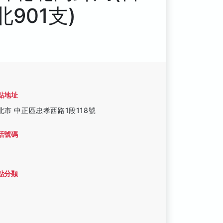
北901支)
點地址
北市 中正區忠孝西路1段118號
話號碼
點分類