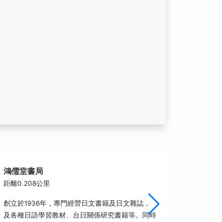
鴻儒堂書局
捷運北
距離0.208公里
距離0.3
創立於1936年，專門經營日文書籍及日文雜誌，
捷運北門
及各種日語學習教材、台日關係研究書籍等。同時
4層車站