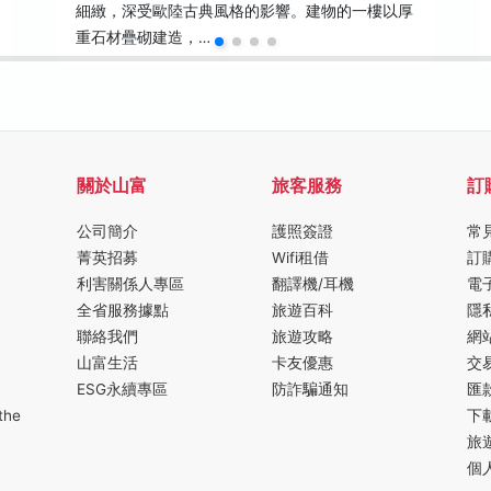
細緻，深受歐陸古典風格的影響。建物的一樓以厚
重石材疊砌建造，…
關於山富
旅客服務
訂
公司簡介
護照簽證
常
菁英招募
Wifi租借
訂
利害關係人專區
翻譯機/耳機
電
全省服務據點
旅遊百科
隱
聯絡我們
旅遊攻略
網
山富生活
卡友優惠
交
ESG永續專區
防詐騙通知
匯
the
下
旅
個