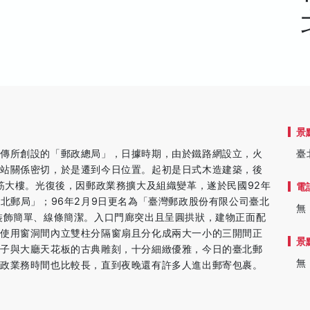
景
銘傳所創設的「郵政總局」，日據時期，由於鐵路網設立，火
臺
車站關係密切，於是遷到今日位置。起初是日式木造建築，後
鋼筋大樓。光復後，因郵政業務擴大及組織變革，遂於民國92年
電
臺北郵局」；96年2月9日更名為「臺灣郵政股份有限公司臺北
無
裝飾簡單、線條簡潔。入口門廊突出且呈圓拱狀，建物正面配
上使用窗洞間內立雙柱分隔窗扇且分化成兩大一小的三開間正
景
柱子與大廳天花板的古典雕刻，十分細緻優雅，今日的臺北郵
無
郵政業務時間也比較長，直到夜晚還有許多人進出郵寄包裹。