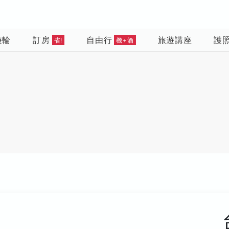
遊輪
訂房
自由行
旅遊講座
護
省!
機+酒