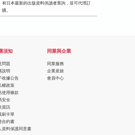
有日本最新的出版資料供讀者查詢，並可代理訂
約32公
購。
礙電梯。
購須知
同業與企業
見問題
同業服務
購說明
企業差旅
子收據公告
會員中心
私權政策
站使用條款
易安全
款資訊
載刷卡單
遊合約書
人資料保護同意書