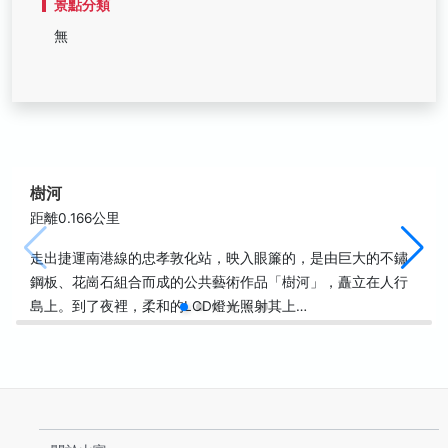
景點分類
無
樹河
距離0.166公里
走出捷運南港線的忠孝敦化站，映入眼簾的，是由巨大的不鏽
鋼板、花崗石組合而成的公共藝術作品「樹河」，矗立在人行
島上。到了夜裡，柔和的LCD燈光照射其上…