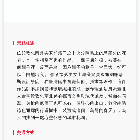
景點敘述
位於敦化南路與安和路口之中央分隔島上的鳥籠外的花
園，是一件相當有趣的作品。一棵健康的樹，被關在一
個籠子裡，反而是鳥，因為籠子的格子非常巨大，卻可
以自由地出入。 作者徐秀美女士畢業於美國紐約帕森
斯設計學院，在臺灣從事視覺藝術、插畫等著作，這件
作品以不鏽鋼管和玻璃纖維製成，創作理念是身為臺北
人會喜歡敦化南北路的都市文明與現代風貌，然而在喧
囂、匆忙的底層下也可以有一個靜心的出口，敦化南路
綠色通廊的行道樹中，裝置成這個「鳥籠的春天」，為
人們找到一處心靈休憩的城市花園。
交通方式