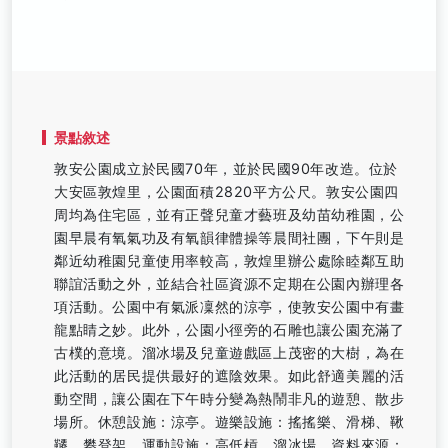
景點敘述
敦安公園成立於民國70年，並於民國90年改造。位於
大安區敦煌里，公園面積2820平方公尺。敦安公園四
周均為住宅區，並有正聲兒童才藝班及幼苗幼稚園，公
園早晨有氧氣功及有氧韻律體操等晨間社團，下午則是
鄰近幼稚園兒童使用率較高，敦煌里辦公處除睦鄰互助
聯誼活動之外，並結合社區資源不定期在公園內辦理各
項活動。公園中有氣派凜然的涼亭，使敦安公園中有畫
龍點睛之妙。此外，公園小徑旁的石雕也讓公園充滿了
古樸的意境。溜冰場及兒童遊戲區上茂密的大樹，為在
此活動的居民提供最好的遮陰效果。如此舒適美麗的活
動空間，讓公園在下午時分變為熱鬧非凡的遊憩、散步
場所。休憩設施：涼亭。遊樂設施：搖搖樂、滑梯、鞦
韆、攀登架。運動設施：高低槓、溜冰場。資料來源：