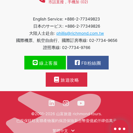
市話直撥，手機加 (02)
English Service: +886-2-77349823
日本のサービス: +886-2-77349826
大陸人士赴台:
phillis@richmond.com.tw
國際機票、航空自由行、國際訂房專線: 02-7734-9656
證照專線: 02-7734-9766
線上客服
FB粉絲團
旅遊攻略
©2001-2026 山富旅遊 richmond tours.
已投保旺旺友聯產物履約保證保險新台幣壹億貳仟肆佰萬元
繁體中文