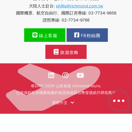
大陸人士赴台:
phillis@richmond.com.tw
國際機票、航空自由行、國際訂房專線: 02-7734-9656
證照專線: 02-7734-9766
線上客服
FB粉絲團
旅遊攻略
©2001-2026 山富旅遊 richmond tours.
已投保旺旺友聯產物履約保證保險新台幣壹億貳仟肆佰萬元
繁體中文