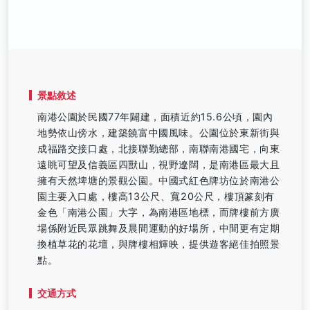
景點敘述
南港公園於民國77年闢建，面積近約15.6公頃，園內
地勢依山傍水，建築饒富中國風味。公園位於東新街與
成福路交接口處，北接聯勤總部，南聯南港國宅，向東
遠眺可望及信義區四獸山，視野遼闊，是南港區最大且
擁有天然埤塘的景觀公園。中國式紅色牌坊位於南港公
園主要入口處，樓高13公尺、寬20公尺，樓頂篆刻有
金色「南港公園」大字，為南港區地標，而牌樓前方廣
場係附近民眾跳舞及晨間運動的好場所，中間更有定期
換植草花的花壇，與牌樓相輝映，提供遊客絕佳拍照景
點。
交通方式