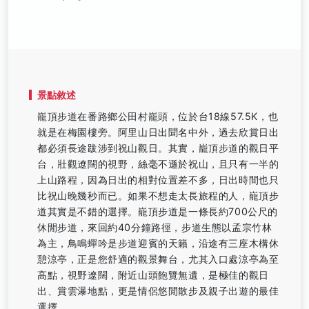
景點敘述
巃頂步道在番路鄉公田村巃頭，位於台18線57.5K，也
就是在梅園樓旁。阿里山日出聞名中外，過去欣賞日出
都必須長途跋涉到祝山觀日。其實，巃頂步道的觀日平
台，壯觀遼闊的視野，絲毫不遜於祝山，且只有一半的
上山路程，因為日出的相對位置差不多，日出時間也只
比祝山晚幾秒而已。如果不想走太長旅程的人，巃頂步
道其實是不錯的選擇。巃頂步道是一條長約700公尺的
休閒步道，來回約40分鐘路徑，步道生態以孟宗竹林
為主，鳥鳴蟬吟是步道迎賓的天籟，沿途有三座木構休
憩涼亭，正是您舒適的觀景舞台，尤其入口處涼亭為至
高點，視野遼闊，附近山頭飽覽無遺，是極佳的觀日
出、賞雲瀑地點，更是情侶悠閒散步及親子出遊的最佳
選擇。