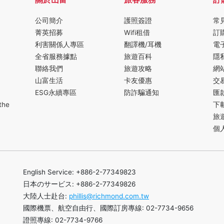
公司簡介
護照簽證
常
菁英招募
Wifi租借
訂
利害關係人專區
翻譯機/耳機
電
全省服務據點
旅遊百科
隱
聯絡我們
旅遊攻略
網
山富生活
卡友優惠
交
ESG永續專區
防詐騙通知
匯
the
下
旅
個
English Service: +886-2-77349823
日本のサービス: +886-2-77349826
大陸人士赴台:
phillis@richmond.com.tw
國際機票、航空自由行、國際訂房專線: 02-7734-9656
證照專線: 02-7734-9766