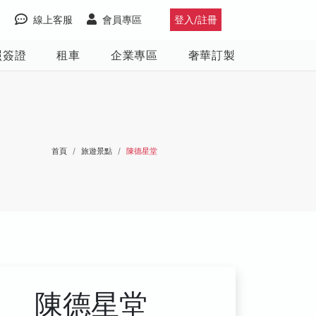
線上客服
會員專區
登入/註冊
照簽證
租車
企業專區
奢華訂製
首頁
旅遊景點
陳德星堂
陳德星堂