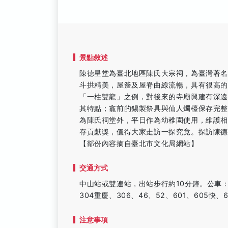
景點敘述
陳德星堂為臺北地區陳氏大宗祠，為臺灣著
斗拱精美，屋簷及屋脊曲線流暢，具有很高的
「一柱雙龍」之例，對後來的寺廟興建有深
其特點；龕前的錫製祭具與仙人燭檯保存完整，造
為陳氏祠堂外，平日作為幼稚園使用，維護相
存貢獻獎，值得大家走訪一探究竟。探訪陳
【部份內容摘自臺北市文化局網站】
交通方式
中山站或雙連站，出站步行約10分鐘。公車：圓環(
304重慶、306、46、52、601、605快、6
注意事項