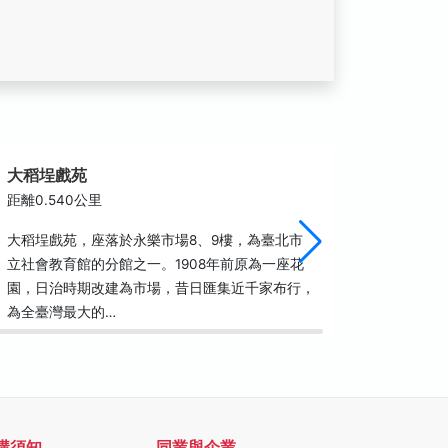
大稻埕戲苑
台灣基
距離0.540公里
距離0.5
大稻埕戲苑，座落於永樂市場8、9樓，為臺北市
台灣基督
立社會教育館的分館之一。1908年前原為一座花
物李春生
園，日治時期改建為市場，昔日匯集近千家布行，
區，主體
為全臺灣最大的…
一帶，西
購須知
同業與企業