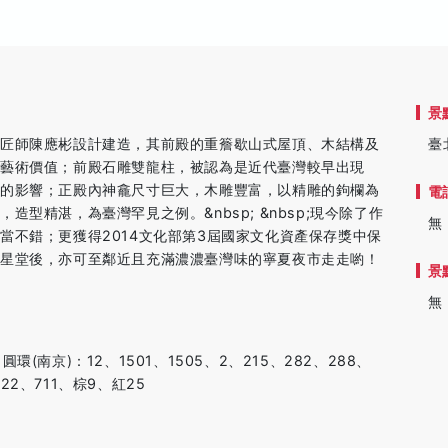
景
名匠師陳應彬設計建造，其前殿的重簷歇山式屋頂、木結構及
臺
藝術價值；前殿石雕雙龍柱，被認為是近代臺灣較早出現
遠的影響；正殿內神龕尺寸巨大，木雕豐富，以精雕的鉤欄為
電
型精湛，為臺灣罕見之例。&nbsp; &nbsp;現今除了作
無
當不錯；更獲得2014文化部第3屆國家文化資產保存獎中保
德星堂後，亦可至鄰近且充滿濃濃臺灣味的寧夏夜市走走喲！
景
無
南京)：12、1501、1505、2、215、282、288、
22、711、棕9、紅25