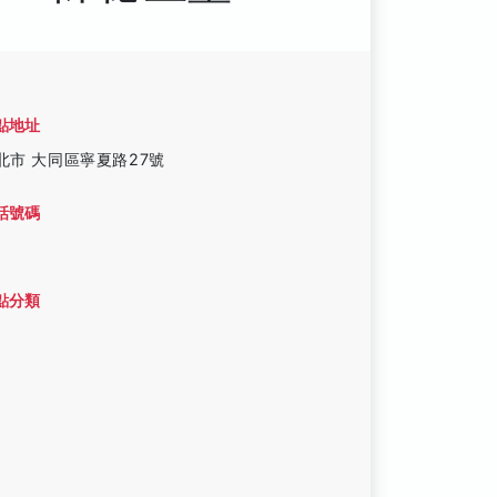
點地址
北市 大同區寧夏路27號
話號碼
點分類