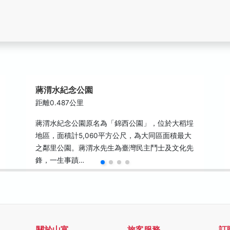
蔣渭水紀念公園
距離0.487公里
蔣渭水紀念公園原名為「錦西公園」，位於大稻埕
地區，面積計5,060平方公尺，為大同區面積最大
之鄰里公園。蔣渭水先生為臺灣民主鬥士及文化先
鋒，一生事蹟…
關於山富
旅客服務
訂