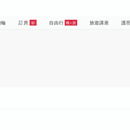
遊輪
訂房
自由行
旅遊講座
護
省!
機+酒