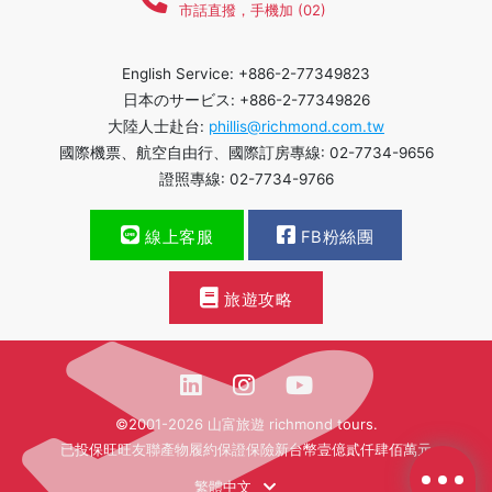
市話直撥，手機加 (02)
English Service: +886-2-77349823
日本のサービス: +886-2-77349826
大陸人士赴台:
phillis@richmond.com.tw
國際機票、航空自由行、國際訂房專線: 02-7734-9656
證照專線: 02-7734-9766
線上客服
FB粉絲團
旅遊攻略
©2001-2026 山富旅遊 richmond tours.
已投保旺旺友聯產物履約保證保險新台幣壹億貳仟肆佰萬元
繁體中文