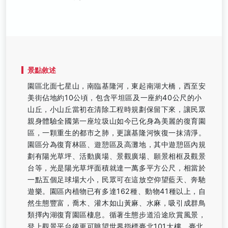
景點敘述
園區北面七星山，南臨基隆河，東起南湖大橋，西至安
美街佔地約10公頃，包含平坦區及一座約40公尺的小
山丘，小山丘當初在清除工程時規劃保留下來，讓民眾
親身體驗全國第一座垃圾山如今已化身為美麗的復育園
區，一顆重生的都市之肺，更讓基隆河恢復一抹清淨。
園區分為復育林區、遊憩區及高灘地，其中遊憩區內規
劃有陽光草坪、活動廣場、景觀廣場、願景相框及觀景
台等，光是陽光草坪面積就達一萬多平方公尺，相當於
一點五個足球場大小，民眾可在這放空仰望藍天、奔馳
遊樂。園區內植物已有多達162種、動物41種以上，自
然生態豐富，喬木、灌木如山黃麻、水麻，吸引成群鳥
類擇內湖復育園區棲息。循著生態步道沿途欣賞風景，
登上觀景平台後更可眺望世界指標臺北101大樓，臺北