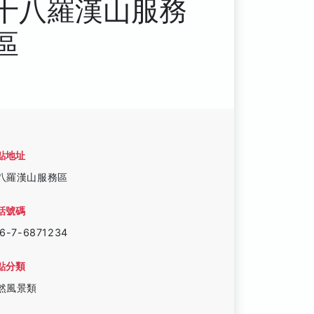
十八羅漢山服務
區
點地址
八羅漢山服務區
話號碼
6-7-6871234
點分類
然風景類