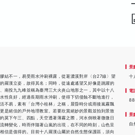
景
膠結不一，易受雨水沖刷裸露，從荖濃溪對岸〈台27線〉望
十
異的羅漢立姿，故得其名；同時，從遠處遙望又好像是跳躍的
山、南投九九峰並稱為臺灣三大火炎山地形之一，其中以十八
電
透水性良好，經過長期雨水沖刷，使得下切侵蝕不斷地進行，
88
存活不易，素有「台灣小桂林」之稱，晨昏時分或雨後嵐霧飄
，更是絕佳的戶外地理教室。若要欣賞絕妙的景觀並拍到景致
景
。約莫下午三、四點，天空透著薄霧之際，河水倒映著微微日
自
的流轉變化，時而伴隨著山嵐的出現，在不同的時刻，山色呈
候相信是值得的。目前十八羅漢山屬於自然生態保護區，須向