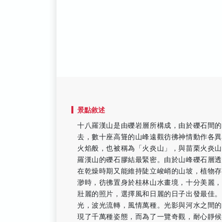
景點敘述
十八羅漢山是由礫岩層所構成，由於礫石間的
去，數十座高聳的山峰遠觀彷彿神情動作各
火焰般，也被稱為「火炎山」，與苗栗火炎
羅漢山的礫石膠結最緊密。由於山峰礫石層
在乾燥時期又能維持陡立峻峭的山坡，植物
渺時，彷彿置身於桂林山水畫境，十分美麗
壯麗的照片，選擇風和日麗的日子出發最佳
光，波光流轉，風情萬種。光影與河水之間
現了千萬種姿態，而為了一覽奇觀，耐心靜