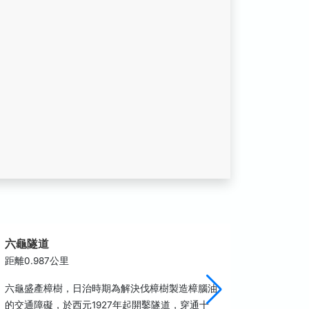
六龜隧道
茂林入
距離0.987公里
距離3.3
六龜盛產樟樹，日治時期為解決伐樟樹製造樟腦油
民國98
的交通障礙，於西元1927年起開鑿隧道，穿通十
豪雨，重