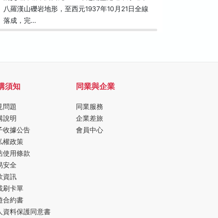
八羅漢山礫岩地形，至西元1937年10月21日全線
景點坍方
落成，完…
難以倖存
購須知
同業與企業
見問題
同業服務
購說明
企業差旅
子收據公告
會員中心
私權政策
站使用條款
易安全
款資訊
載刷卡單
遊合約書
人資料保護同意書