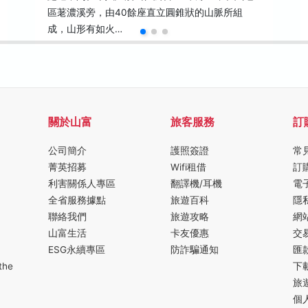
區荖濃溪旁，由40餘座直立圓錐狀的山脈所組
成，山形有如火…
關於山富
旅客服務
訂
公司簡介
護照簽證
常
菁英招募
Wifi租借
訂
利害關係人專區
翻譯機/耳機
電
全省服務據點
旅遊百科
隱
聯絡我們
旅遊攻略
網
山富生活
卡友優惠
交
ESG永續專區
防詐騙通知
匯
the
下
旅
個