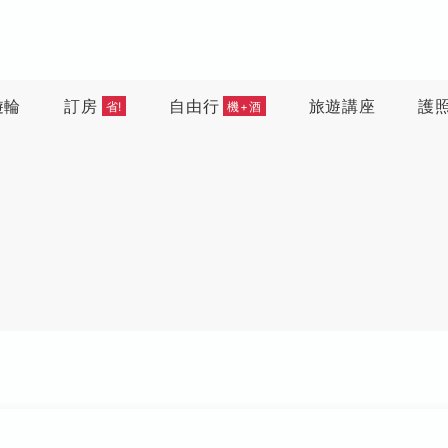
遊輪
訂房
自由行
旅遊講座
護
省!
機+酒