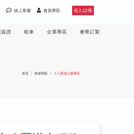
線上客服
會員專區
登入/註冊
照簽證
租車
企業專區
奢華訂製
首頁
旅遊景點
十八羅漢山服務區