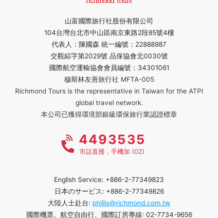
山富國際旅行社股份有限公司
104台灣台北市中山區南京東路2段85號4樓
代表人：陳國森 統一編號：22888987
交觀綜字第2029號 品保協會北0030號
國際航空運輸協會會員編號：34301061
穆斯林友善旅行社 MFTA-005
Richmond Tours is the representative in Taiwan for the ATPI
global travel network.
本公司已獲得環境部銀級環保旅行業認證標章
4493535
市話直撥，手機加 (02)
English Service: +886-2-77349823
日本のサービス: +886-2-77349826
大陸人士赴台:
phillis@richmond.com.tw
國際機票、航空自由行、國際訂房專線: 02-7734-9656