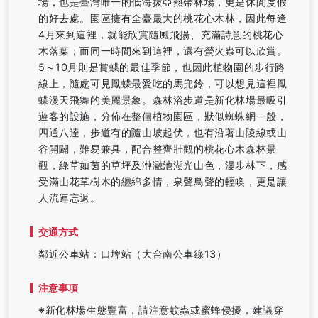
場，也是臺灣唯一的低海拔亞熱帶林場，更是休閒度假
的好去處。園區擁有全臺最大的桃花心木林，因此每逢
4月來到這裡，就能欣賞隨風飛揚、充滿詩意的桃花心
木落葉；而同一時間來到這裡，還有螢火蟲可以欣賞。
5～10月則是賞蝶的最佳季節，也因此植物園的步行路
線上，隨處可見鳳蝶最愛吃的馬兜鈴，可以想見這裡鳳
蝶漫天飛舞的美麗景象。森林浴步道是新化林場最吸引
遊客的設施，分佈在整個植物園區，狀似蜘蛛網一般，
四通八逹，步道有的隨山坡起伏，也有沿著山陵線或山
谷開闢，難易兼具，配合整齊壯觀的桃花心木森林景
觀，綠草如茵的草坪及浺瀜池湖光山色，漫步林下，感
受滿山花草樹木的纏綿多情，泉聲鳥聲的輕喚，更是讓
人流連忘返。
交通方式
鄰近公車站：口埤站（大台南公車綠13）
注意事項
※新化林場生態豐富，請注意蚊蟲或蜜蜂侵擾，建議穿