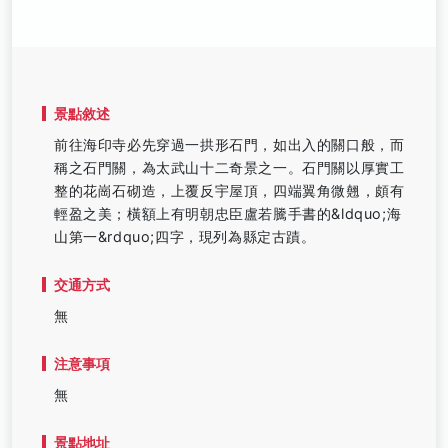
景點敘述
前往海印寺必先穿過一拱形石門，如出入的關口般，而
稱之石門關，為太武山十二奇景之一。石門關以厚實工
整的花崗石砌造，上覆反宇屋頂，四端翼角微翹，頗有
輕盈之美；橫額上有明朝忠臣盧若騰手書的&ldquo;海
山第一&rdquo;四字，現列為縣定古蹟。
交通方式
無
注意事項
無
景點地址