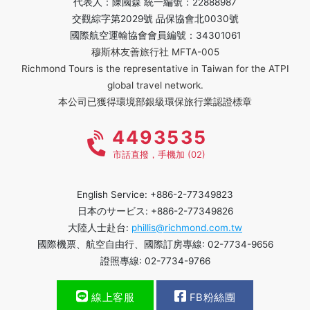
代表人：陳國森 統一編號：22888987
交觀綜字第2029號 品保協會北0030號
國際航空運輸協會會員編號：34301061
穆斯林友善旅行社 MFTA-005
Richmond Tours is the representative in Taiwan for the ATPI
global travel network.
本公司已獲得環境部銀級環保旅行業認證標章
4493535
市話直撥，手機加 (02)
English Service: +886-2-77349823
日本のサービス: +886-2-77349826
大陸人士赴台:
phillis@richmond.com.tw
國際機票、航空自由行、國際訂房專線: 02-7734-9656
證照專線: 02-7734-9766
線上客服
FB粉絲團