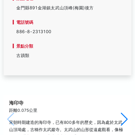
金門縣891金湖鎮太武山頂峰(梅園)後方
電話號碼
886-8-2313100
景點分類
古蹟類
海印寺
距離0.075公里
宋朝時期建造的海印寺，已有800多年的歷史，因為處於太武
山頂坳處，古稱作太武巖寺。太武山的山形從遠處觀看，像極