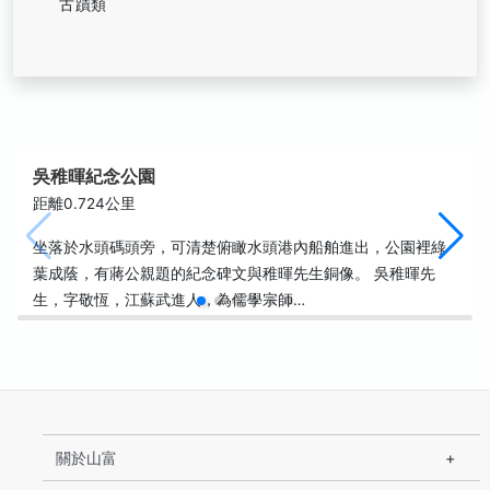
古蹟類
吳稚暉紀念公園
距離0.724公里
坐落於水頭碼頭旁，可清楚俯瞰水頭港內船舶進出，公園裡綠
葉成蔭，有蔣公親題的紀念碑文與稚暉先生銅像。 吳稚暉先
生，字敬恆，江蘇武進人，為儒學宗師…
關於山富