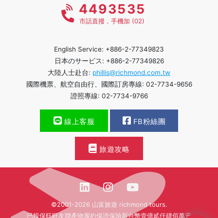
4493535
市話直撥，手機加 (02)
English Service: +886-2-77349823
日本のサービス: +886-2-77349826
大陸人士赴台:
phillis@richmond.com.tw
國際機票、航空自由行、國際訂房專線: 02-7734-9656
證照專線: 02-7734-9766
線上客服
FB粉絲團
旅遊攻略
©2001-2026 山富旅遊 richmond tours.
已投保旺旺友聯產物履約保證保險新台幣壹億貳仟肆佰萬元