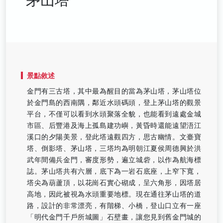
景點敘述
金門有三古塔，其中最為醒目的當為茅山塔，茅山塔位
於金門島的西南隅，鄰近水頭碼頭，登上茅山塔的觀景
平台，不僅可以看到水頭聚落全貌，也能看到遠處金城
市區、后豐港及海上孤島建功嶼，黃昏時還能遠望浯江
溪口的夕陽美景，登此塔遠觀四方，思古幽情。文臺寶
塔、倒影塔、茅山塔，三塔均為明朝江夏侯周德興於洪
武年間備兵金門，審度形勢，遍立城砦，以作為航海標
誌。茅山塔共有六層，底下為一岩石底座，上窄下寬，
塔尖為葫蘆頂，以花崗石實心砌成，呈六角形，因塔居
高地，因此被視為水頭重要地標。現在通往茅山塔的道
路，設計的非常漂亮，有階梯、小橋，登山口立有一座
「明代金門千戶所城圖」石壁畫，讓您見到舊金門城的