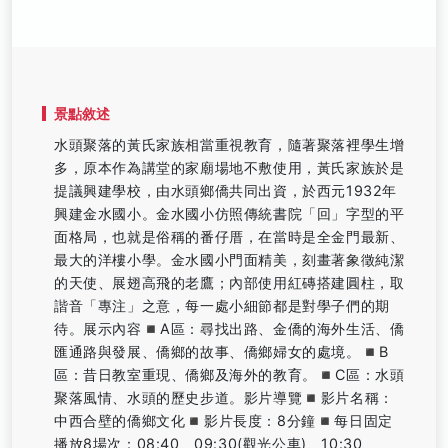
景點敘述
水頭聚落的黃氏家族相當重視教育，隨著聚落裡學生增
多，原本作為講堂的家廟場地不敷使用，黃氏家族於是
提議興建學校，由水頭鄉僑共同出資，於西元1932年
興建金水國小。金水國小仿照傳統書院「回」字型的平
面格局，也就是俗稱的番仔厝，在當時是全金門最新、
最大的洋樓小學。金水國小門面精美，刻畫著象徵純潔
的天使、展翅高飛的老鷹；內部使用紅磚搭建圓柱，取
諧音「專注」之意，每一處小細節都是對學子們的期
待。展示內容◾️A區：尋找出路、金僑的海外生活、僑
匯通路與發展、僑鄉的故事、僑鄉婦女的處境。◾️B
區：昔日教室重現、僑鄉及海外的教育。◾️C區：水頭
聚落風情、水頭的歷史步道。影片導覽◾️影片名稱：
中西合壁的僑鄉文化◾️影片長度：8分鐘◾️每日固定
播放8場次：08:40、09:30(觀光公車)、10:30、