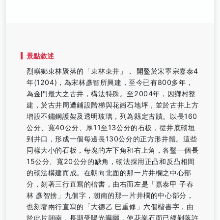
景點敘述
烈嶼鄉東林聚落的「東林東井」， 開鑿於宋寧宗嘉泰4
年(1204)，為宋林彥智所興建，至今已有800多年，
為金門最大之古井，構法特殊。至2004年，因鄉村整
建，於古井周遭鋪設階梯與花崗石地坪，並於古井上方
增設不鏽鋼護架及透明玻璃，列為縣定古蹟。以長160
公分、寬40公分、厚11至13公分的石板，從井底砌垣
到井口，形成一個每邊長130公分的正方形井體。這些
同樣大小的石板，每塊的左下角和右上角，各鑿一個長
15公分、寬20公分的缺角，砌法採用正凸和反凸相間
的砌法構建而成。在朝向北面的那一片井欄之中心部
分，刻著三行直寫的楷書，由右而左是「嘉泰甲 子春
林 彥智捨」九個字，朝南的那一片井欄的中心部分，
也刻著兩行直寫的「大德乙 巳重修」六個楷書字，由
於此片朝南，長期受陽光曝曬，使花崗石面已經剝落許