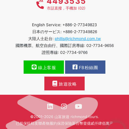
4493535
市話直撥，手機加 (02)
English Service: +886-2-77349823
日本のサービス: +886-2-77349826
大陸人士赴台:
phillis@richmond.com.tw
國際機票、航空自由行、國際訂房專線: 02-7734-9656
證照專線: 02-7734-9766
線上客服
FB粉絲團
旅遊攻略
©2001-2026 山富旅遊 richmond tours.
已投保旺旺友聯產物履約保證保險新台幣壹億貳仟肆佰萬元