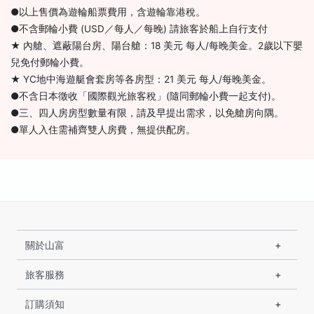
●以上售價為遊輪船票費用，含遊輪靠港稅。
●不含郵輪小費 (USD／每人／每晚) 請旅客於船上自行支付
★ 內艙、遮蔽陽台房、陽台艙：18 美元 每人/每晚美金。2歲以下嬰
兒免付郵輪小費。
★ YC地中海遊艇會套房等各房型：21 美元 每人/每晚美金。
●不含日本徵收「國際觀光旅客稅」(隨同郵輪小費一起支付)。
●三、四人房房型數量有限，請及早提出需求，以免艙房向隅。
●單人入住需補齊雙人房費，無提供配房。
關於山富
旅客服務
訂購須知