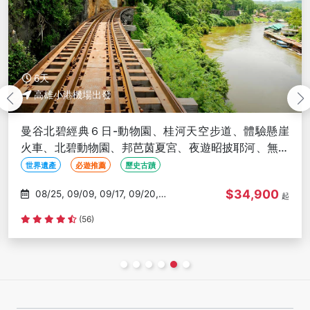
6天
高雄小港機場出發
體驗懸崖
泰國大城6日-大城動物園、長頸鹿有約、長尾
河、無購
水、古米船漫遊大城河、泰服體驗、海景下午
指壓【泰航】-高雄出發
歷史古蹟
親子旅遊
在地文化體驗
4,900
$28
09/05, 09/09, 09/18, 09/30,
起
10/15
(66)