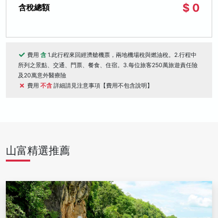
$ 0
含稅總額
費用
含
1.此行程來回經濟艙機票，兩地機場稅與燃油稅。2.行程中
所列之景點、交通、門票、餐食、住宿。3.每位旅客250萬旅遊責任險
及20萬意外醫療險
費用
不含
詳細請見注意事項【費用不包含說明】
山富精選推薦