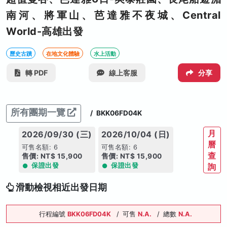
南河、將軍山、芭達雅不夜城、Central
World-高雄出發
歷史古蹟
在地文化體驗
水上活動
轉 PDF
線上客服
分享
所有團期一覽
/
BKK06FD04K
月
2026/09/30 (三)
2026/10/04 (日)
曆
可售名額: 6
可售名額: 6
查
售價: NT$ 15,900
售價: NT$ 15,900
保證出發
保證出發
詢
滑動檢視相近出發日期
行程編號
BKK06FD04K
/
可售
N.A.
/
總數
N.A.