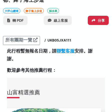
都、舞子海上步道
六甲山纜車
舞子海上步道
採水果
轉 PDF
線上客服
分享
所有團期一覽
/
UKB05JXA111
此行程暫無報名日期，請
聯繫客服
安排。謝
謝。
歡迎參考其他推薦行程：
山富精選推薦