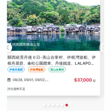
5天
桃園國際機場出發
限時神戶京都美山５日－清水寺、金閣寺、美山合
掌村、勝尾寺、大阪城公園、北野異人館
美山合掌村
清水寺
金閣寺
$28,400
08/26
起
評分資料不足