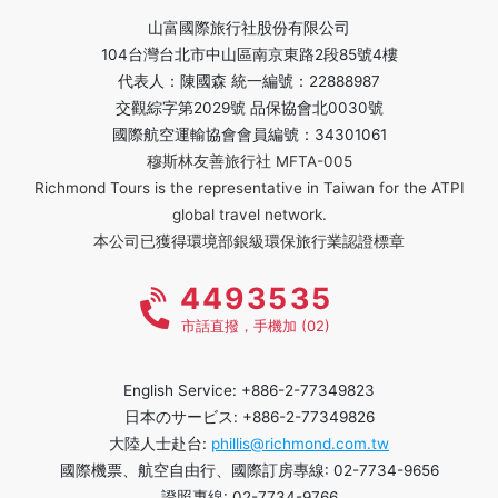
山富國際旅行社股份有限公司
104台灣台北市中山區南京東路2段85號4樓
代表人：陳國森 統一編號：22888987
交觀綜字第2029號 品保協會北0030號
國際航空運輸協會會員編號：34301061
穆斯林友善旅行社 MFTA-005
Richmond Tours is the representative in Taiwan for the ATPI
global travel network.
本公司已獲得環境部銀級環保旅行業認證標章
4493535
市話直撥，手機加 (02)
English Service: +886-2-77349823
日本のサービス: +886-2-77349826
大陸人士赴台:
phillis@richmond.com.tw
國際機票、航空自由行、國際訂房專線: 02-7734-9656
證照專線: 02-7734-9766