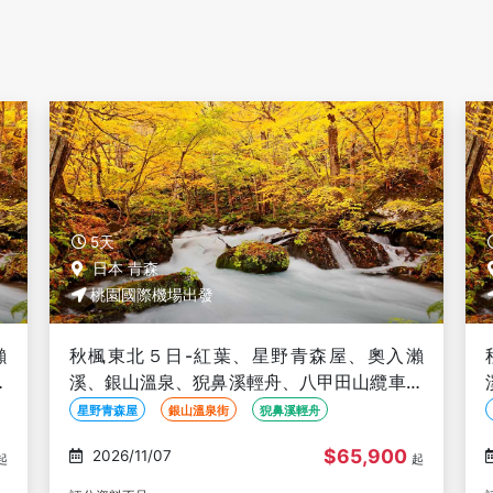
5天
日本 青森
桃園國際機場出發
瀨
秋楓東北５日-紅葉、星野青森屋、奧入瀨
、
溪、銀山溫泉、猊鼻溪輕舟、八甲田山纜車、
採水果、睡魔之家、法式料理(不進免稅店)
星野青森屋
銀山溫泉街
猊鼻溪輕舟
$64,900
2026/11/10
起
起