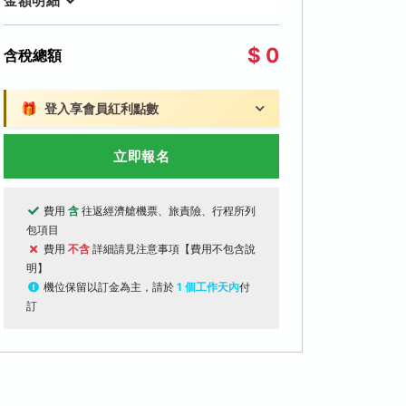
金額明細
$ 0
含稅總額
🎁
登入享會員紅利點數
立即報名
費用
含
往返經濟艙機票、旅責險、行程所列
包項目
費用
不含
詳細請見注意事項【費用不包含說
明】
機位保留以訂金為主，請於
1 個工作天內
付
訂