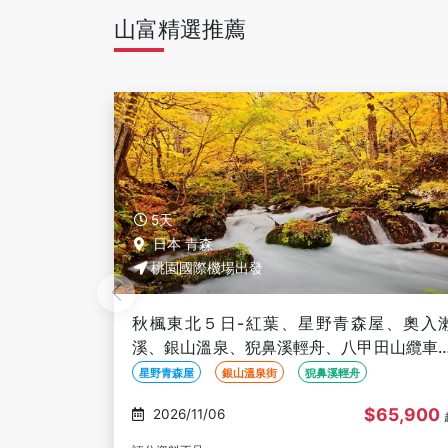
山富精選推薦
5天
日本 青森
桃園國際機場出發
屋、奧入瀨
秋楓東北５日-紅葉、星野青森屋、奧入
田山纜車、
溪、銀山溫泉、猊鼻溪輕舟、八甲田山纜車
免稅店)
採水果、睡魔之家、法式料理(不進免稅店)
星野青森屋
銀山溫泉街
猊鼻溪輕舟
65,900
$65,900
2026/11/07
起