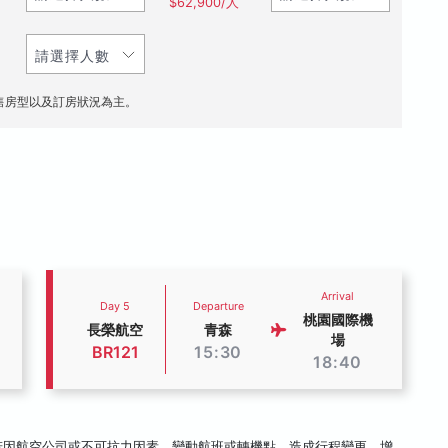
$62,900/人
售房型以及訂房狀況為主。
Arrival
Day 5
Departure
桃園國際機
長榮航空
青森
場
BR121
15:30
18:40
若因航空公司或不可抗力因素，變動航班或轉機點，造成行程變更、增