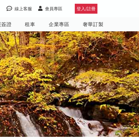
線上客服
會員專區
登入/註冊
照簽證
租車
企業專區
奢華訂製