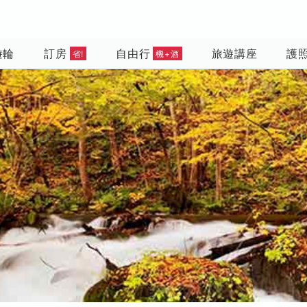
遊輪
訂房
自由行
旅遊講座
護
省!
機+酒