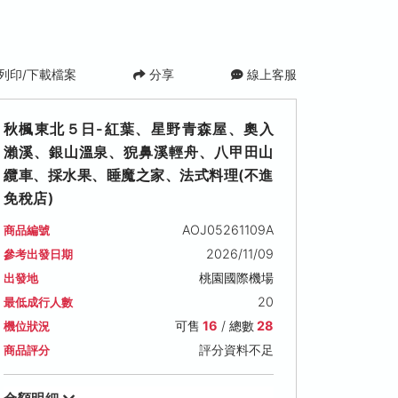
列印/下載檔案
分享
線上客服
秋楓東北５日-紅葉、星野青森屋、奧入
瀨溪、銀山溫泉、猊鼻溪輕舟、八甲田山
纜車、採水果、睡魔之家、法式料理(不進
免稅店)
AOJ05261109A
商品編號
2026/11/14 (六)
2026/11/15 (日)
2026/11/16 (一)
2026/11/09
參考出發日期
可售名額: 14
可售名額: 17
可售名額: 14
桃園國際機場
出發地
售價: NT$ 65,900
售價: NT$ 64,900
售價: NT$ 64,900
20
最低成行人數
可售
16
/ 總數
28
機位狀況
評分資料不足
商品評分