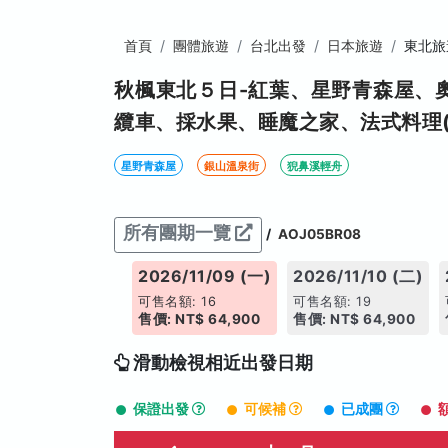
首頁
團體旅遊
台北出發
日本旅遊
東北旅
秋楓東北５日-紅葉、星野青森屋、
纜車、採水果、睡魔之家、法式料理(
星野青森屋
銀山溫泉街
猊鼻溪輕舟
所有團期一覽
/
AOJ05BR08
026/11/07 (六)
2026/11/09 (一)
2026/11/10 (二)
售名額: 15
可售名額: 16
可售名額: 19
價: NT$ 65,900
售價: NT$ 64,900
售價: NT$ 64,900
滑動檢視相近出發日期
保證出發
可候補
已成團