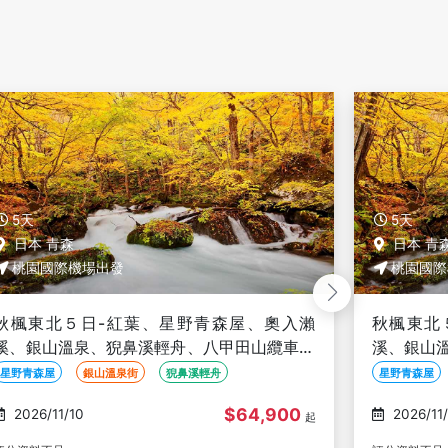
5天
5天
日本 青森
日本 青
桃園國際機場出發
桃園國際
秋楓東北５日-紅葉、星野青森屋、奧入瀨
秋楓東北
溪、銀山溫泉、猊鼻溪輕舟、八甲田山纜車、
溪、銀山
採水果、睡魔之家、法式料理(不進免稅店)
採水果、睡
星野青森屋
銀山溫泉街
猊鼻溪輕舟
星野青森屋
$65,900
2026/11/11
2026/11
起