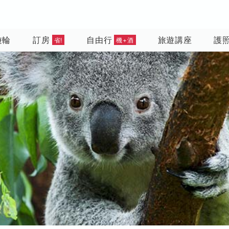
遊輪
訂房
自由行
旅遊講座
護
省!
機+酒