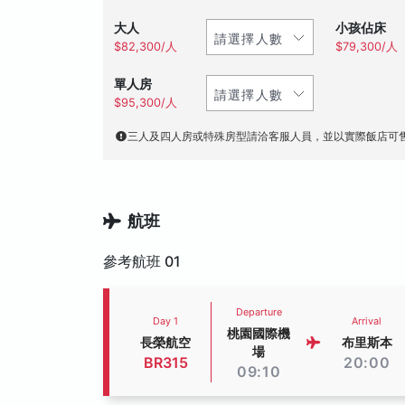
大人
小孩佔床
$82,300/人
$79,300/人
單人房
$95,300/人
三人及四人房或特殊房型請洽客服人員，並以實際飯店可
航班
參考航班 01
Departure
Day 1
Arrival
桃園國際機
長榮航空
布里斯本
場
BR315
20:00
09:10