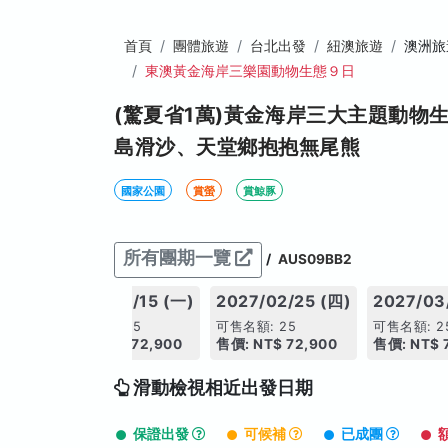
首頁
團體旅遊
台北出發
紐澳旅遊
澳洲旅
東澳黃金海岸三樂園動物生態９日
(驚夏省1萬)黃金海岸三大主題動物
島滑沙、天堂鄉抱抱無尾熊
國家公園
賞螢
賞鯨豚
所有團期一覽
/
AUS09BB2
8 (四)
2027/02/15 (一)
2027/02/25 (四)
2027/03
可售名額: 25
可售名額: 25
可售名額: 2
,900
售價: NT$ 72,900
售價: NT$ 72,900
售價: NT$ 
滑動檢視相近出發日期
保證出發
可候補
已成團