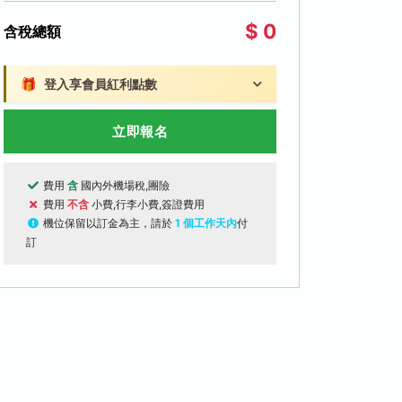
$ 0
含稅總額
🎁
登入享會員紅利點數
立即報名
費用
含
國內外機場稅,團險
費用
不含
小費,行李小費,簽證費用
機位保留以訂金為主，請於
1 個工作天內
付
訂