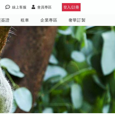
線上客服
會員專區
登入/註冊
照簽證
租車
企業專區
奢華訂製