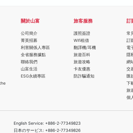
關於山富
旅客服務
訂
公司簡介
護照簽證
常
菁英招募
Wifi租借
訂
利害關係人專區
翻譯機/耳機
電
全省服務據點
旅遊百科
隱
聯絡我們
旅遊攻略
網
山富生活
卡友優惠
交
ESG永續專區
防詐騙通知
匯
the
下
旅
個
English Service: +886-2-77349823
日本のサービス: +886-2-77349826