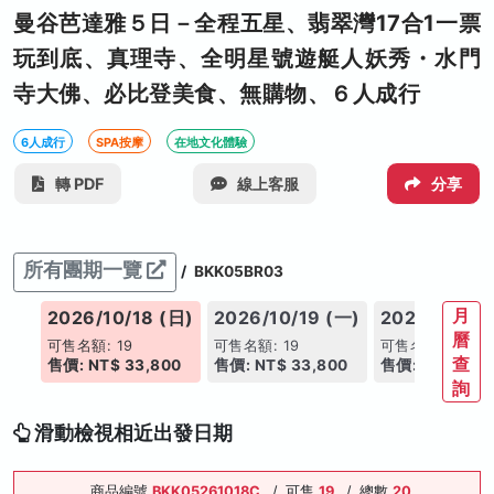
曼谷芭達雅５日－全程五星、翡翠灣17合1一票
玩到底、真理寺、全明星號遊艇人妖秀・水門
寺大佛、必比登美食、無購物、６人成行
6人成行
SPA按摩
在地文化體驗
轉 PDF
線上客服
分享
所有團期一覽
/
BKK05BR03
月
(六)
2026/10/18 (日)
2026/10/19 (一)
2026/10/20
曆
可售名額: 19
可售名額: 19
可售名額: 19
查
00
售價: NT$ 33,800
售價: NT$ 33,800
售價: NT$ 33,
詢
滑動檢視相近出發日期
商品編號
BKK05261018C
/
可售
19
/
總數
20