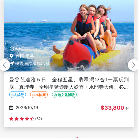
5天
泰國 曼谷
桃園國際機場出發
曼谷芭達雅５日－全程五星、翡翠灣17合1一票玩到
底、真理寺、全明星號遊艇人妖秀・水門寺大佛、必比
登美食、無購物、６人成行
6人成行
SPA按摩
在地文化體驗
$33,800
2026/10/20
起
(67)