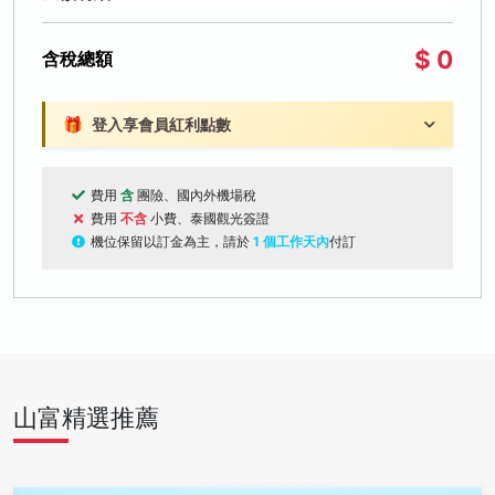
$ 0
含稅總額
🎁
登入享會員紅利點數
費用
含
團險、國內外機場稅
費用
不含
小費、泰國觀光簽證
機位保留以訂金為主，請於
1 個工作天內
付訂
山富精選推薦