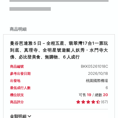
商品明細
曼谷芭達雅５日－全程五星、翡翠灣17合1一票玩
到底、真理寺、全明星號遊艇人妖秀・水門寺大
佛、必比登美食、無購物、６人成行
BKK05261018C
商品編號
2026/10/18
參考出發日期
桃園國際機場
出發地
6
最低成行人數
可售
19
/ 總數
20
機位狀況
(67)
商品評分
金額明細