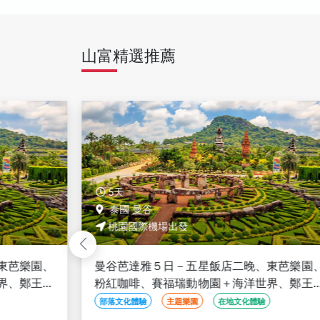
山富精選推薦
5天
泰國 曼谷
桃園國際機場出發
東芭樂園、
曼谷芭達雅５日－五星飯店二晚、東芭樂園
界、鄭王廟
粉紅咖啡、賽福瑞動物園＋海洋世界、鄭王
河、無購物
＋泰服體驗、泰式按摩、夜遊湄南河、無購
部落文化體驗
主題樂園
在地文化體驗