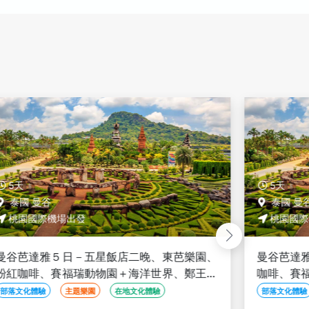
5天
5天
泰國 曼谷
泰國 曼
桃園國際機場出發
桃園國際
曼谷芭達雅５日－五星飯店二晚、東芭樂園、
曼谷芭達
粉紅咖啡、賽福瑞動物園＋海洋世界、鄭王廟
咖啡、賽
＋泰服體驗、泰式按摩、夜遊湄南河、無購物
服體驗、
部落文化體驗
主題樂園
在地文化體驗
部落文化體驗