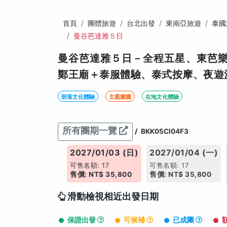
首頁
團體旅遊
台北出發
東南亞旅遊
泰國
曼谷芭達雅５日
曼谷芭達雅５日－全程五星、東芭
鄭王廟＋泰服體驗、泰式按摩、夜遊
部落文化體驗
主題樂園
在地文化體驗
所有團期一覽
/
BKK05CI04F3
026/12/26 (六)
2027/01/03 (日)
2027/01/04 (一)
售名額: 17
可售名額: 17
可售名額: 17
: NT$ 36,800
售價: NT$ 35,800
售價: NT$ 35,800
滑動檢視相近出發日期
保證出發
可候補
已成團