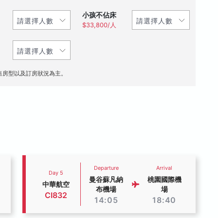
小孩不佔床
$33,800/人
售房型以及訂房狀況為主。
Departure
Arrival
Day 5
曼谷蘇凡納
桃園國際機
中華航空
布機場
場
CI832
14:05
18:40