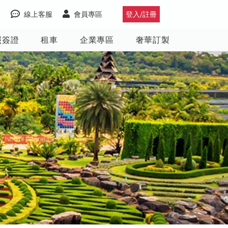
線上客服
會員專區
登入/註冊
照簽證
租車
企業專區
奢華訂製