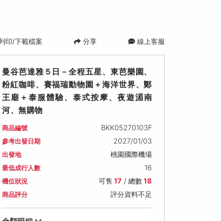
列印/下載檔案
分享
線上客服
曼谷芭達雅５日－全程五星、東芭樂園、
粉紅咖啡、賽福瑞動物園＋海洋世界、鄭
王廟＋泰服體驗、泰式按摩、夜遊湄南
河、無購物
BKK05270103F
商品編號
2027/01/03
參考出發日期
)
2027/01/08 (五)
2027/01/09 (六)
2027/01/10 
桃園國際機場
出發地
可售名額: 17
可售名額: 17
可售名額: 17
16
最低成行人數
售價: NT$ 36,800
售價: NT$ 36,800
售價: NT$ 35,8
可售
17
/ 總數
18
機位狀況
評分資料不足
商品評分