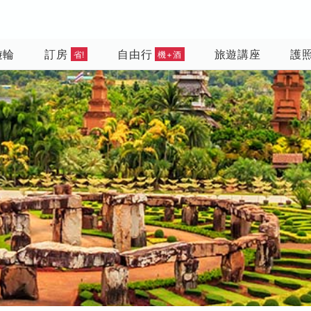
遊輪
訂房
自由行
旅遊講座
護
省!
機+酒