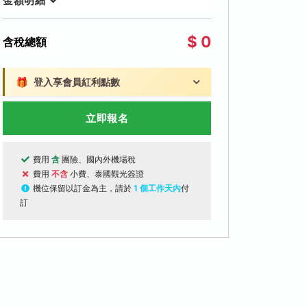
金額明細
$ 0
含稅總額
🎁
登入享會員紅利點數
立即報名
費用
含
團險、國內外機場稅
費用
不含
小費、泰國觀光簽證
機位保留以訂金為主，請於
1 個工作天內
付
訂