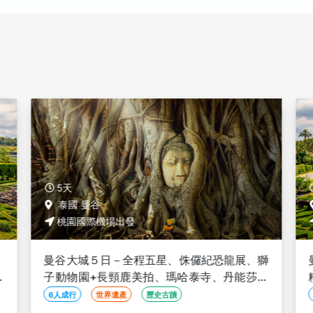
5天
泰國 曼谷
桃園國際機場出發
、
曼谷大城５日－全程五星、侏儸紀恐龍展、獅
廟
子動物園+長頸鹿美拍、瑪哈泰寺、丹能莎朵
物
水上市場、飛機椰林咖啡、泰服體驗、無購物
6人成行
世界遺產
歷史古蹟