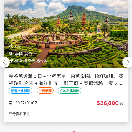
5天
泰國 曼谷
桃園國際機場出發
曼谷芭達雅５日－全程五星、東芭樂園、粉紅咖啡、賽
福瑞動物園＋海洋世界、鄭王廟＋泰服體驗、泰式按
摩、夜遊湄南河、無購物
部落文化體驗
主題樂園
在地文化體驗
$36,800
2027/01/07
起
評分資料不足