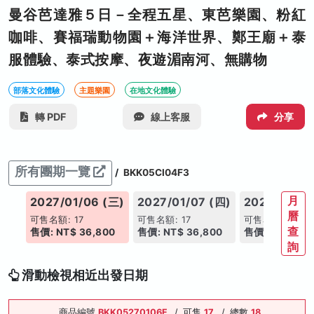
曼谷芭達雅５日－全程五星、東芭樂園、粉紅
咖啡、賽福瑞動物園＋海洋世界、鄭王廟＋泰
服體驗、泰式按摩、夜遊湄南河、無購物
部落文化體驗
主題樂園
在地文化體驗
轉 PDF
線上客服
分享
所有團期一覽
/
BKK05CI04F3
月
(二)
2027/01/06 (三)
2027/01/07 (四)
2027/01/08
曆
可售名額: 17
可售名額: 17
可售名額: 17
查
00
售價: NT$ 36,800
售價: NT$ 36,800
售價: NT$ 36,
詢
滑動檢視相近出發日期
商品編號
BKK05270106F
/
可售
17
/
總數
18