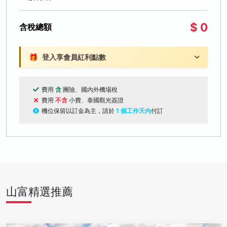
$ 0
含稅總額
🎁
登入享會員紅利點數
費用
含
團險、國內外機場稅
費用
不含
小費、泰國觀光簽證
機位保留以訂金為主，請於
1 個工作天內
付訂
山富精選推薦