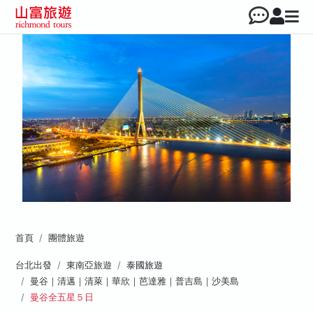
首頁
團體旅遊
台北出發
東南亞旅遊
泰國旅遊
曼谷｜清邁｜清萊｜華欣｜芭達雅｜普吉島｜沙美島
曼谷全五星５日