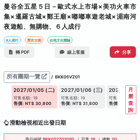
曼谷全五星５日－歐式水上市場×美功火車市
集×暹羅古城×鄭王廟×嘟嘟車遊老城×湄南河
夜遊船、無購物、６人成行
6人成行
歷史古蹟
在地文化體驗
轉 PDF
線上客服
分享
所有團期一覽
/
BKK05VZ01
月
(一)
2027/01/05 (二)
2027/01/06 (三)
2027/01/07
曆
可售名額: 19
可售名額: 19
可售名額: 19
查
00
售價: NT$ 30,800
售價: NT$ 31,800
售價: NT$ 31,
詢
滑動檢視相近出發日期
商品編號
BKK05270105D
/
可售
19
/
總數
20