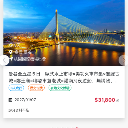
5天
泰國 曼谷
桃園國際機場出發
曼谷全五星５日－歐式水上市場×美功火車市集×暹羅古
城×鄭王廟×嘟嘟車遊老城×湄南河夜遊船、無購物、６
人成行
6人成行
歷史古蹟
在地文化體驗
$31,800
2027/01/07
起
評分資料不足