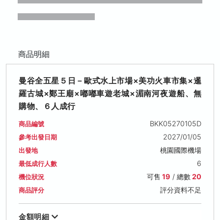
商品明細
曼谷全五星５日－歐式水上市場×美功火車市集×暹
羅古城×鄭王廟×嘟嘟車遊老城×湄南河夜遊船、無
購物、６人成行
BKK05270105D
商品編號
2027/01/05
參考出發日期
桃園國際機場
出發地
6
最低成行人數
可售
19
/ 總數
20
機位狀況
評分資料不足
商品評分
金額明細