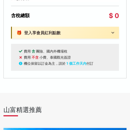
$ 0
含稅總額
🎁
登入享會員紅利點數
費用
含
團險、國內外機場稅
費用
不含
小費、泰國觀光簽證
機位保留以訂金為主，請於
1 個工作天內
付訂
山富精選推薦