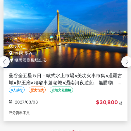
5天
泰國 曼谷
桃園國際機場出發
曼谷全五星５日－歐式水上市場×美功火車市集×暹羅古
城×鄭王廟×嘟嘟車遊老城×湄南河夜遊船、無購物、６
人成行
6人成行
歷史古蹟
在地文化體驗
$30,800
2027/03/08
起
評分資料不足