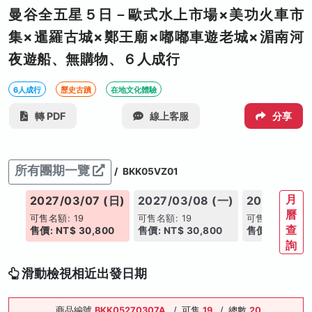
曼谷全五星５日－歐式水上市場×美功火車市
集×暹羅古城×鄭王廟×嘟嘟車遊老城×湄南河
夜遊船、無購物、６人成行
6人成行
歷史古蹟
在地文化體驗
轉 PDF
線上客服
分享
所有團期一覽
/
BKK05VZ01
月
(六)
2027/03/07 (日)
2027/03/08 (一)
2027/03/0
曆
可售名額: 19
可售名額: 19
可售名額: 19
查
0
售價: NT$ 30,800
售價: NT$ 30,800
售價: NT$ 30
詢
滑動檢視相近出發日期
商品編號
BKK05270307A
/
可售
19
/
總數
20