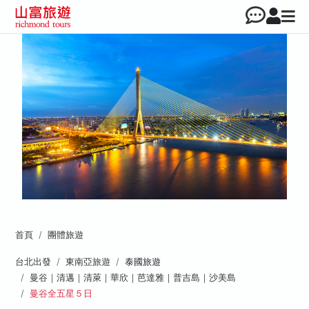
首頁
團體旅遊
台北出發
東南亞旅遊
泰國旅遊
曼谷｜清邁｜清萊｜華欣｜芭達雅｜普吉島｜沙美島
曼谷全五星５日