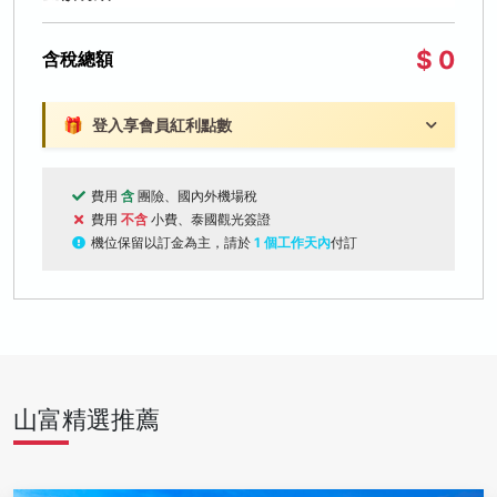
$ 0
含稅總額
🎁
登入享會員紅利點數
費用
含
團險、國內外機場稅
費用
不含
小費、泰國觀光簽證
機位保留以訂金為主，請於
1 個工作天內
付訂
山富精選推薦