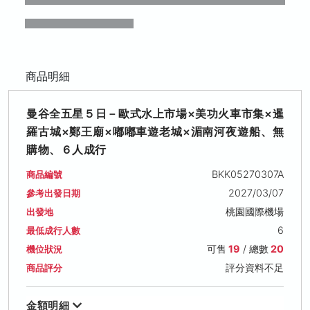
商品明細
曼谷全五星５日－歐式水上市場×美功火車市集×暹
羅古城×鄭王廟×嘟嘟車遊老城×湄南河夜遊船、無
購物、６人成行
BKK05270307A
商品編號
2027/03/07
參考出發日期
桃園國際機場
出發地
6
最低成行人數
可售
19
/ 總數
20
機位狀況
評分資料不足
商品評分
金額明細