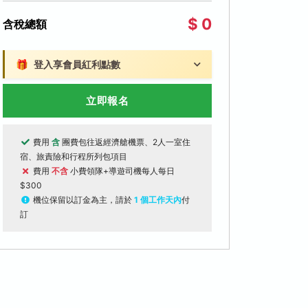
$ 0
含稅總額
🎁
登入享會員紅利點數
立即報名
費用
含
團費包往返經濟艙機票、2人一室住
宿、旅責險和行程所列包項目
費用
不含
小費領隊+導遊司機每人每日
$300
機位保留以訂金為主，請於
1 個工作天內
付
訂