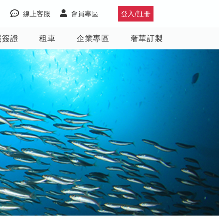
線上客服
會員專區
登入/註冊
照簽證
租車
企業專區
奢華訂製