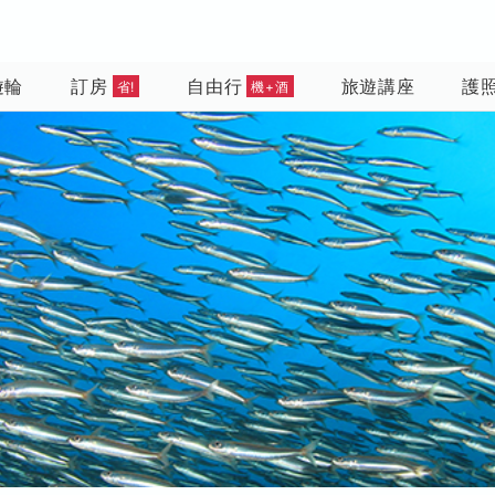
遊輪
訂房
自由行
旅遊講座
護
省!
機+酒