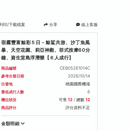
列印/下載檔案
分享
線上客服
宿霧豐富鯨彩５日－鯨鯊共游、沙丁魚風
暴、天空花園、莉亞神殿、菲式按摩60分
鐘、資生堂島浮潛樂【６人成行】
CEB05261014C
商品編號
2026/10/14
參考出發日期
桃園國際機場
出發地
2026/10/25 (日)
2026/10/27 (二)
2026/10/28 (
6
最低成行人數
可售名額: 12
可售名額: 12
可售名額: 12
可售
12
/ 總數
12
機位狀況
售價: NT$ 26,800
售價: NT$ 27,800
售價: NT$ 28,80
評分資料不足
商品評分
金額明細