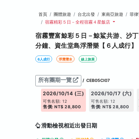
首頁
團體旅遊
台北出發
東南亞旅遊
菲律
宿霧精彩５日－全程宿霧４星飯店
宿霧豐富鯨彩５日－鯨鯊共游、沙丁
分鐘、資生堂島浮潛樂【６人成行】
6人成行
浮潛潛水
線上旅展
所有團期一覽
/
CEB05CI07
026/10/13 (二)
2026/10/14 (三)
2026/10/17 (六)
售名額: 12
可售名額: 12
可售名額: 12
價: NT$ 27,800
售價: NT$ 28,800
售價: NT$ 28,800
滑動檢視相近出發日期