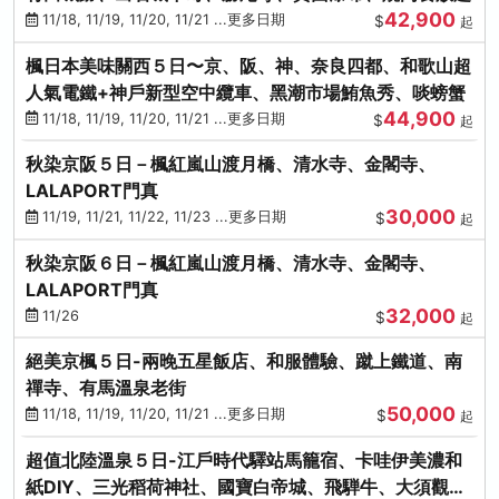
42,900
11/18, 11/19, 11/20, 11/21 ...更多日期
$
起
楓日本美味關西５日〜京、阪、神、奈良四都、和歌山超
人氣電鐵+神戶新型空中纜車、黑潮市場鮪魚秀、啖螃蟹
44,900
11/18, 11/19, 11/20, 11/21 ...更多日期
$
起
秋染京阪５日－楓紅嵐山渡月橋、清水寺、金閣寺、
LALAPORT門真
30,000
11/19, 11/21, 11/22, 11/23 ...更多日期
$
起
秋染京阪６日－楓紅嵐山渡月橋、清水寺、金閣寺、
LALAPORT門真
32,000
11/26
$
起
絕美京楓５日-兩晚五星飯店、和服體驗、蹴上鐵道、南
禪寺、有馬溫泉老街
50,000
11/18, 11/19, 11/20, 11/21 ...更多日期
$
起
超值北陸溫泉５日-江戶時代驛站馬籠宿、卡哇伊美濃和
紙DIY、三光稻荷神社、國寶白帝城、飛騨牛、大須觀音