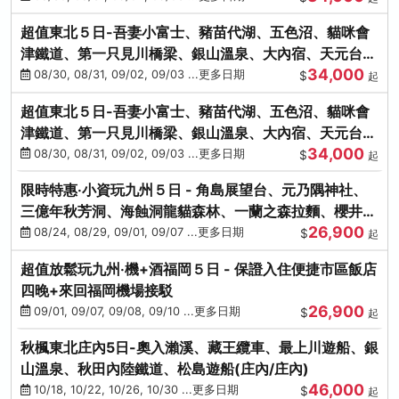
超值東北５日-吾妻小富士、豬苗代湖、五色沼、貓咪會
津鐵道、第一只見川橋梁、銀山溫泉、大內宿、天元台高
34,000
原纜車
08/30, 08/31, 09/02, 09/03 ...更多日期
$
起
超值東北５日-吾妻小富士、豬苗代湖、五色沼、貓咪會
津鐵道、第一只見川橋梁、銀山溫泉、大內宿、天元台高
34,000
原纜車
08/30, 08/31, 09/02, 09/03 ...更多日期
$
起
限時特惠‧小資玩九州５日 - 角島展望台、元乃隅神社、
三億年秋芳洞、海蝕洞龍貓森林、一蘭之森拉麵、櫻井二
26,900
見浦
08/24, 08/29, 09/01, 09/07 ...更多日期
$
起
超值放鬆玩九州‧機+酒福岡５日 - 保證入住便捷市區飯店
四晚+來回福岡機場接駁
26,900
09/01, 09/07, 09/08, 09/10 ...更多日期
$
起
秋楓東北庄內5日-奧入瀨溪、藏王纜車、最上川遊船、銀
山溫泉、秋田內陸鐵道、松島遊船(庄內/庄內)
46,000
10/18, 10/22, 10/26, 10/30 ...更多日期
$
起