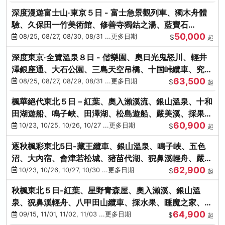
深度漫遊富士山‧東京５日 - 富士急景觀列車、獨木舟體
驗、久保田一竹美術館、修善寺獨鈷之湯、藍寶石
50,000
SAPHIR踴子號
08/25, 08/27, 08/30, 08/31 ...更多日期
$
起
深度東京‧全覽溫泉８日 - 偕樂園、奧日光鬼怒川、輕井
澤銀座通、大石公園、三島天空吊橋、十国峠纜車、究極
63,500
海鮮食べ放題
08/25, 08/27, 08/29, 08/31 ...更多日期
$
起
楓華絕代東北５日－紅葉、奧入瀨溪流、銀山溫泉、十和
田湖遊船、鳴子峽、田澤湖、松島遊船、嚴美溪、採果烤
60,900
牡蠣
10/23, 10/25, 10/26, 10/27 ...更多日期
$
起
逐秋楓彩東北5日-藏王纜車、銀山溫泉、鳴子峽、五色
沼、大內宿、會津若松城、猪苗代湖、猊鼻溪輕舟、嚴美
62,900
溪、松島海灣遊船
10/23, 10/26, 10/27, 10/30 ...更多日期
$
起
秋楓東北５日-紅葉、星野青森屋、奧入瀨溪、銀山溫
泉、猊鼻溪輕舟、八甲田山纜車、採水果、睡魔之家、法
64,900
式料理(不進免稅店)
09/15, 11/01, 11/02, 11/03 ...更多日期
$
起