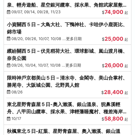
泉、輕舟遊船、星空銀河纜車、採水果、角館武家屋敷
74,900
(不進免稅店)(仙/青)
09/07, 09/14, 09/28, 11/23
$
起
小資關西５日－大鳥大社、下鴨神社、卡哇伊小鹿斑比、
錦市場
25,000
08/20, 09/26, 10/07, 10/08 ...更多日期
$
起
繽紛關西５日－伏見稻荷大社、環球影城、嵐山渡月橋、
奈良公園
26,000
09/26, 10/04, 10/07, 10/08 ...更多日期
$
起
限時神戶京都美山５日－清水寺、金閣寺、美山合掌村、
勝尾寺、大阪城公園、北野異人館
28,400
08/26
$
起
東北星野青森屋５日-奧入瀨溪、銀山溫泉、猊鼻溪輕
舟、八甲田山纜車、採水果、津輕藩睡魔村、種差海岸
58,800
(不進免稅店)
10/17
$
起
秋楓東北５日-紅葉、星野青森屋、奧入瀨溪、銀山溫