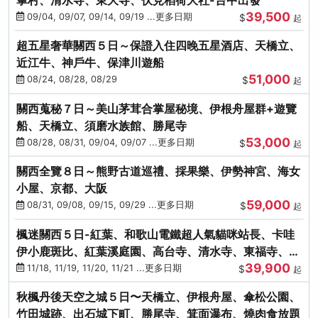
39,500
09/04, 09/07, 09/14, 09/19 ...更多日期
$
起
超五星奢華關西５日～保證入住四晚五星酒店、天橋立、
近江牛、神戶牛、保津川遊船
51,000
08/24, 08/28, 08/29
$
起
關西蒐秘７日～美山茅茸合掌屋秘境、伊根舟屋群+遊覽
船、天橋立、須磨水族館、勝尾寺
53,000
08/28, 08/31, 09/04, 09/07 ...更多日期
$
起
關西全覽８日～熊野古道巡禮、採果樂、伊勢神宮、海女
小屋、京都、大阪
59,000
08/31, 09/08, 09/15, 09/29 ...更多日期
$
起
楓迷關西５日-紅葉、和歌山電鐵超人氣貓咪站長、卡哇
伊小鹿斑比、紅葉溪庭園、高台寺、清水寺、東福寺、伊
39,900
勢龍蝦+和牛
11/18, 11/19, 11/20, 11/21 ...更多日期
$
起
秋楓丹後天空之城５日〜天橋立、伊根舟屋、傘松公園、
竹田城跡、出石城下町、勝尾寺、箕面瀑布、燒肉食放題