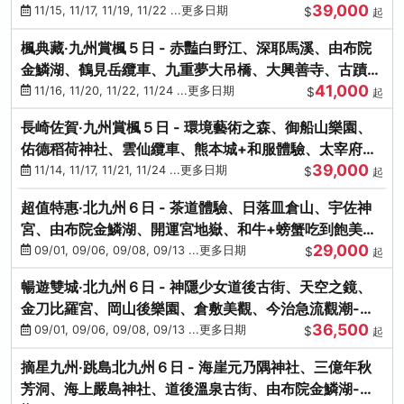
39,000
滿宮、竈門神社
11/15, 11/17, 11/19, 11/22 ...更多日期
$
起
楓典藏‧九州賞楓５日 - 赤豔白野江、深耶馬溪、由布院
金鱗湖、鶴見岳纜車、九重夢大吊橋、大興善寺、古蹟河
41,000
豚+和牛饗宴
11/16, 11/20, 11/22, 11/24 ...更多日期
$
起
長崎佐賀‧九州賞楓５日 - 環境藝術之森、御船山樂園、
佑德稻荷神社、雲仙纜車、熊本城+和服體驗、太宰府天
39,000
滿宮、光明禪寺
11/14, 11/17, 11/21, 11/24 ...更多日期
$
起
超值特惠‧北九州６日 - 茶道體驗、日落皿倉山、宇佐神
宮、由布院金鱗湖、開運宮地嶽、和牛+螃蟹吃到飽美
29,000
饌-台中出發
09/01, 09/06, 09/08, 09/13 ...更多日期
$
起
暢遊雙城‧北九州６日 - 神隱少女道後古街、天空之鏡、
金刀比羅宮、岡山後樂園、倉敷美觀、今治急流觀潮-台
36,500
中出發
09/01, 09/06, 09/08, 09/13 ...更多日期
$
起
摘星九州‧跳島北九州６日 - 海崖元乃隅神社、三億年秋
芳洞、海上嚴島神社、道後溫泉古街、由布院金鱗湖-台