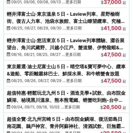
37,000
中出發
09/01, 09/06, 09/08, 09/13 ...更多日期
$
起
輕井澤富士山‧東京溫泉５日 - Laview列車、星野榆樹
街、復古人力車、池袋水族館、富士山瞭望纜車、究極海
41,500
鮮食放題
08/25, 08/27, 08/29, 08/30 ...更多日期
$
起
輕井澤富士山‧悠活東京５日 - Laview列車體驗、澀谷展
望台、角川武藏野、川越小江戶、蟹道樂、伊勢龍蝦&海
47,500
膽生魚片
08/16, 08/21, 08/25, 08/27 ...更多日期
$
起
東京嚴選‧迪士尼富士山５日 - 晴空塔&寶可夢中心、纜車
&遊船、零距離叢林巴士、鮮採水果、和牛螃蟹食放題
47,500
08/25, 08/26, 08/27, 08/29 ...更多日期
$
起
超值特惠‧輕鬆玩北九州５日 - 酒造見學+試飲、由布院金
鱗湖、秘境黑川溫泉、熊本熊電鐵、螃蟹吃到飽-台中出
26,500
發
09/04, 09/11, 09/18, 10/02 ...更多日期
$
起
超值全覽‧北九州宮崎５日 - 由布院金鱗湖、復活節島日
南花園、鵜戶神宮、青井阿蘇神社、清酒試飲、巨無霸熊