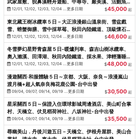
武家屋敷、猊鼻溪輕舟遊船、中尊寺、嚴美溪、活鮑魚
45,000
燒、烤牡蠣、握壽司體驗
12/01, 12/02, 12/03, 12/04 ...更多日期
$
起
東北藏王樹冰纜車５日－大正浪漫銀山溫泉街、雪盆戲
雪、螃蟹御膳、雪中採草莓、秋田內陸鐵道、頂級懷石料
46,600
理、松島遊船
12/01, 12/02, 12/03, 12/04 ...更多日期
$
起
冬雪夢幻星野青森屋５日-暖爐列車、森吉山樹冰纜車、
奧入瀨溪、田澤湖、秋田內陸鐵道、採水果、津輕藩睡魔
48,000
村(不進免稅店)
12/01, 12/02, 12/03, 12/04 ...更多日期
$
起
漫遊關西‧和服體驗５日～京都、大阪、奈良～浪漫嵐山
渡月橋+超人氣奈良梅花鹿公園-台中出發
30,500
09/04, 09/07, 09/14, 09/19 ...更多日期
$
起
星采關西５日～保證入住環球影城周邊酒店、美山町合掌
村、天橋立、伏見稻荷神社、八坂神社-台中出發
35,500
09/04, 09/07, 09/14, 09/19 ...更多日期
$
起
尋幽美山．丹後川遊五日－天橋立、伊根舟屋群、美山合
掌村、清水寺、東大寺、伏見稻荷大社-台中出發