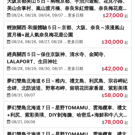
大阪京都美山５日－兩晚京都、宇治川遊船、花見小路、
美山合掌村、嵐山渡月橋、奈良朱紅燈籠、奈良梅花鹿、
27,000
流水瀑布電扶梯
08/24, 08/28, 09/04, 09/07 ...更多日期
$
起
輕旅關西‧和服體驗５日～京都、大阪、奈良～浪漫嵐山
渡月橋+超人氣奈良梅花鹿公園
30,000
08/24, 08/26, 08/27, 08/28 ...更多日期
$
起
經典關西５日～保住京阪神、清水寺、金閣寺、
LALAPORT、生田神社
42,000
08/28, 08/29, 08/30, 08/31 ...更多日期
$
起
夢幻雙島北海道６日－稚內、禮文島、利尻島、宗谷岬紀
念碑、北防波堤、野寒布岬、留萌花田家番屋、紫彩美瑛
58,000
08/31, 09/07
$
起
夢幻雙島北海道７日－星野TOMAMU、雲海纜車、禮文
+利尻、紫彩美瑛、DIY剝海膽、哈密瓜+海鮮和牛八大螃
78,000
蟹吃到飽
08/21, 09/06
$
起
夢幻雙島北海道７日－星野TOMAMU、雲海纜車、禮文