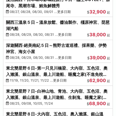
尾寺、黑潮市場、鮪魚解體秀
32,900
08/27, 08/28, 08/30, 09/01 ...更多日期
$
起
關西三溫泉５日－溫泉放鬆、醬油製作、橿原神宮、琵琶
湖汽船
38,000
08/28, 08/29, 08/30, 08/31 ...更多日期
$
起
深遊關西·絕美南紀５日～熊野古道巡禮、採果樂、伊勢
神宮、海女小屋
39,000
08/28, 08/29, 08/30, 08/31 ...更多日期
$
起
東北雙星野６日-第一只見川橋梁、大內宿、五色沼、奧
入瀨溪、銀山溫泉、最上川遊船、睡魔之家(不進免稅店)
62,900
(仙/青)
11/19, 11/20, 11/21, 11/22 ...更多日期
$
起
東北雙星野７日-白神山地、青池、大內宿、五色沼、奧
入瀨溪、銀山溫泉、最上川遊船、生剝鬼、睡魔之家(不
68,900
進免稅店)(仙/青)
08/25, 09/08, 10/05, 11/24
$
起
東北雙星野８日-大內宿、五色沼、奧入瀨溪、銀山溫