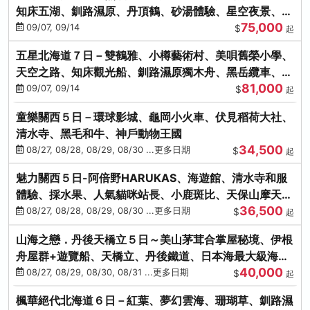
知床五湖、釧路濕原、丹頂鶴、砂湯體驗、星空夜景、洞
75,000
爺花火、螃蟹懷石料理
09/07, 09/14
$
起
五星北海道７日－雙鶴雅、小樽藝術村、美唄舊榮小學、
天空之路、知床觀光船、釧路濕原獨木舟、黑岳纜車、流
81,000
冰硝子館DIY玻璃杯
09/07, 09/14
$
起
童樂關西５日－環球影城、龜岡小火車、伏見稻荷大社、
清水寺、黑毛和牛、神戶動物王國
34,500
08/27, 08/28, 08/29, 08/30 ...更多日期
$
起
魅力關西５日-阿倍野HARUKAS、海遊館、清水寺和服
體驗、採水果、人氣貓咪站長、小鹿斑比、天保山摩天
36,500
輪、水上巴士
08/27, 08/28, 08/29, 08/30 ...更多日期
$
起
山海之戀．丹後天橋立５日～美山茅茸合掌屋秘境、伊根
舟屋群+遊覽船、天橋立、丹後鐵道、日本海最大級海鮮
40,000
市場
08/27, 08/29, 08/30, 08/31 ...更多日期
$
起
楓華絕代北海道６日－紅葉、夢幻雲海、珊瑚草、釧路濕