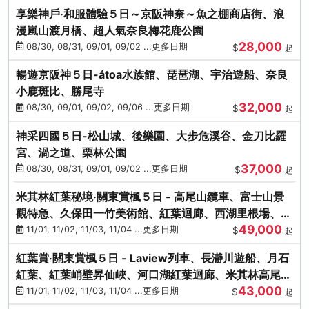
享樂神戶‧和服體驗５日～京阪神奈～魚之棚商店街、浪
漫嵐山渡月橋、超人氣奈良梅花鹿公園
28,000
08/30, 08/31, 09/01, 09/02 ...更多日期
$
起
暢遊京阪神５日-átoa水族館、琵琶湖、宇治遊船、奈良
小鹿斑比、勝尾寺
32,000
08/30, 09/01, 09/02, 09/06 ...更多日期
$
起
神采四國５日-松山城、後樂園、大步危溪谷、金刀比羅
宮、渦之道、栗林公園
37,000
08/30, 08/31, 09/01, 09/02 ...更多日期
$
起
米其林紅葉秘境‧關東賞楓５日 - 高尾山纜車、富士山景
觀特急、久保田一竹美術館、紅葉迴廊、西湖里根場、銀
49,000
杏大道
11/01, 11/02, 11/03, 11/04 ...更多日期
$
起
紅葉賞‧關東賞楓５日 - Laview列車、長瀞川遊船、月石
紅葉、紅葉峭壁昇仙峽、河口湖紅葉迴廊、米其林高尾
43,000
山、海鮮盛宴
11/01, 11/02, 11/03, 11/04 ...更多日期
$
起