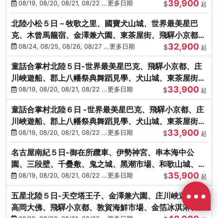
39,900
花之里絢爛花海
08/19, 08/20, 08/21, 08/22 ...更多日期
$
起
北陸小松５日－牧歌之里、國寶犬山城、世界最美星巴
克、木曾馬籠宿、金澤兼六園、東茶屋街、飛驒小京都、
32,900
白川鄉合掌村
08/24, 08/25, 08/26, 08/27 ...更多日期
$
起
童話合掌村北陸５日-世界最美星巴克、飛驒小京都、庄
川峽遊船、郡上八幡祭典舞蹈見學、犬山城、東茶屋街、
33,900
松葉蟹、金箔冰淇淋
08/19, 08/20, 08/21, 08/22 ...更多日期
$
起
童話合掌村北陸６日 -世界最美星巴克、飛驒小京都、庄
川峽遊船、郡上八幡祭典舞蹈見學、犬山城、東茶屋街、
33,900
松葉蟹、金箔冰淇淋
08/19, 08/20, 08/21, 08/22 ...更多日期
$
起
名古屋南紀５日-御在所纜車、伊勢神宮、串本海中公
園、三段壁、千疊敷、鬼之城、黑潮市場、和歌山城、伊
35,900
勢龍蝦溫泉
08/19, 08/20, 08/21, 08/22 ...更多日期
$
起
五星北陸５日-天空塔王子、金澤兼六園、庄川峽遊船、
高岡大佛、飛驒小京都、敦賀海鮮市場、金箔冰淇淋、鰻