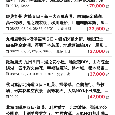
79,000
涮涮鍋(不進免稅店)
10/12, 10/22
$
起
經典九州‧宮崎５日 - 新三大百萬夜景、由布院金鱗湖、
高千穗峽、鬼之洗衣板、柳川遊船、巨無霸熊本熊、酒造
33,500
見學試飲
08/22, 08/24, 08/29, 09/01 ...更多日期
$
起
九州風物詩~浪漫福岡５日 - 銀光閃耀之街、猛獸巴士、
由布院金鱗湖、浮羽千本鳥居、地獄蒸鐵輪DIY、屋形船
37,000
晚宴、鸕鶿捕魚
08/29, 09/01, 09/07, 09/08 ...更多日期
$
起
微熱晨光‧九州５日 - 湯之花小屋、地獄蒸DIY、由布院金
鱗湖、四季彩久住花、幸福熱氣球、熊本城、熊本熊電
37,000
鐵、螃蟹吃到飽
08/24, 08/29, 09/01, 09/07 ...更多日期
$
起
秋日童話北海道５日－紅葉、掃帚草、企鵝遊行、熊牧
場、米其林星空夜景、洞爺花火、人氣NO1小丑漢堡、螃
47,000
蟹放題(千/函)
10/02
$
起
北海道跳島５日-紅葉、利尻禮文、北防波堤、聖誕老公
公馴鹿、士別羊與雲之丘、神居古潭、人氣NO1旭山動物