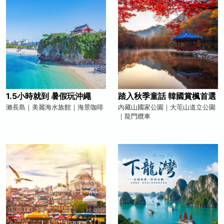
1.5小時就到 暑假玩沖繩
踏入秋季童話 韓國賞楓首選
瀨長島｜美麗海水族館｜海景咖啡
內藏山國家公園｜大芚山道立公園
｜龍門纜車