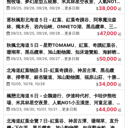
熊牧場、夢幻星型五稜廓、米其林星空夜景、人氣NO1小
38,000
丑漢堡、洞爺花火
09/25, 09/26, 09/28, 09/29 ...更多日期
$
起
逐秋楓彩北海道５日－紅葉、紅葉奇蹟谷、阿寒魔法森
林、獨木舟、岩內仙峽、ONNETO湖、黑岳纜車、三國
47,000
峠、豐平峽、螃蟹溫泉
09/23, 09/25, 09/26, 09/28 ...更多日期
$
起
秋楓北海道５日－星野TOMAMU、紅葉、奇蹟紅葉谷、
珊瑚草、黑岳纜車、旭山動物園、知床遊覽船、海鮮螃蟹
50,000
和牛吃到飽
09/23, 09/25, 09/26, 09/27 ...更多日期
$
起
北海道紅葉物語５日-紅葉奇蹟谷、神居古潭、黑岳纜
車、掃帚草、銀杏隧道、旭山動物園、福原山莊、十勝牧
34,000
場、冰的美術館
10/05, 10/19, 10/26
$
起
楓戀北海道６日－企鵝遊行、伊達時代村、卡哇伊熊牧
場、米其林星空夜景、人氣NO1小丑漢堡、河童足湯、奇
44,000
幻燈遊步道、洞爺花火
09/23, 09/30, 10/07, 10/21 ...更多日期
$
起
北海道紅葉全覽７日-紅葉谷、神居古潭、珊瑚草、直升
機+下午茶、黑岳纜車、旭山動物園、知床觀光船、海膽