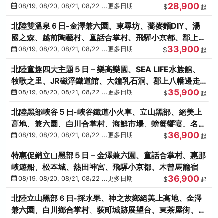
28,900
街、下呂溫泉
08/19, 08/20, 08/21, 08/22 ...更多日期
$
起
北陸雙溫泉６日-金澤兼六園、東尋坊、蕎麥麵DIY、湯
國之森、越前陶藝村、童話合掌村、飛驒小京都、郡上八
33,900
幡
08/19, 08/20, 08/21, 08/22 ...更多日期
$
起
北陸童趣四大主題５日－樂高樂園、SEA LIFE水族館、
牧歌之里、JR磁浮鐵道館、大鐘乳石洞、郡上八幡邊走
35,900
邊吃
08/19, 08/20, 08/21, 08/22 ...更多日期
$
起
北陸黑部峽谷５日-峽谷鐵道小火車、立山黑部、絕美上
高地、兼六園、白川合掌村、海鮮市場、螃蟹饗宴、名湯
36,900
雙溫泉
08/19, 08/20, 08/21, 08/22 ...更多日期
$
起
特惠促銷立山黑部５日－金澤兼六園、童話合掌村、惠那
峽遊船、松本城、熱田神宮、飛驒小京都、木曾馬籠宿
36,900
08/19, 08/20, 08/21, 08/22 ...更多日期
$
起
北陸立山黑部６日-採水果、神之故鄉絕美上高地、金澤
兼六園、白川鄉合掌村、荻町城跡展望台、東茶屋街、名