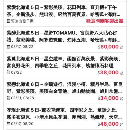
紫愛北海道５日－紫彩美瑛、花田列車、直升機+下午
茶、企鵝漫步、熊出沒、函館百萬夜景、哈密瓜+海鮮和
歡迎包團客製出團
牛八大螃蟹吃到飽
暫無出發日期
紫醉北海道５日－星野TOMAMU、富良野六大貼心好
禮、紫彩美瑛、阿寒遊覽船、知床五湖、哈密瓜+海鮮和
60,000
牛螃蟹吃到飽
08/17, 08/22
$
起
紫薰北海道５日－星空纜車、函館百萬夜景、紫彩美瑛、
富良野花田、四季彩之丘、花田列車、螃蟹懷石料理
38,000
08/22
$
起
紫戀北海道６日－企鵝遊行、浪漫小樽、積丹半島、富良
野、紫彩美瑛、美瑛白金青池、旭山動物園、旭川常盤旋
34,000
轉塔
08/21, 08/28
$
起
花現北海道５日-薰衣草纜車、四季彩之丘、童話之丘、
霧多布濕原、小清水原生花園、摩周湖、熱氣球、天空溫
48,000
泉SPA、螃蟹吃到飽
08/17, 08/20
$
起