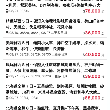
+利尻、紫彩美瑛、DIY剝海膽、哈密瓜+海鮮和牛八大螃
78,000
蟹吃到飽
08/21, 09/06
$
起
精選關西５日～保證入住環球影城周邊酒店、美山町合掌
村、天橋立、伏見稻荷神社、花見小路
36,000
08/16, 08/20, 08/21, 08/27 ...更多日期
$
起
美味關西５日－龜岡小火車、神戶空中纜車、採水果、貓
咪電車、和牛、伊勢龍蝦、長腳蟹
40,500
08/27, 08/28, 08/29, 08/30 ...更多日期
$
起
瘋玩關西５日～保證入住環球影城周邊酒店、神戶動物王
國、天保山海遊館、摩天輪、阿倍野展望台、二條城
39,000
08/24, 08/27, 08/28, 08/29 ...更多日期
$
起
北海道全覽７日－五星鶴雅、釧路濕原、旭川動物園、砂
湯體驗、JR列車、米其林星空夜景、海鮮和牛八大螃
68,000
蟹、卡哇依熊牧場
09/07, 09/14, 10/31
$
起
北海道全覽８日－熱氣球、直升機+下午茶、黑岳纜車、