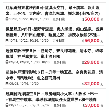
紅葉紛飛東北庄內5日-紅葉天空谷、藏王纜車、銀山溫
泉、五色沼、大內宿、會津若松城、採水果(庄內/庄內)
50,000
10/18, 10/22, 10/26, 10/30 ...更多日期
$
起
楓星野庄內5日-星野青森屋、奧入瀨溪、銀山溫泉、猊鼻
溪輕舟、八甲田山纜車、睡魔之家、加茂水族館(不進店)
56,800
(庄內/庄內)
10/18, 10/22, 10/26, 10/30 ...更多日期
$
起
超值京阪神奈６日－勝尾寺、奈良梅花鹿、清水寺、環球
影城、神戶摩賽克、嵐山渡月橋
29,900
09/04, 09/08, 10/06, 10/16 ...更多日期
$
起
超值神戶環球影城６日－升等一晚五星、奈良梅花鹿、清
水寺、環球影城、魚之棚商店街
32,000
09/08, 10/16, 10/30
$
起
經典關西海陸空６日～浪漫龜岡小火車+大阪水上巴士
+有馬空中纜車、環球影城超級任天堂世界+和牛燒肉
37,000
08/27, 08/28, 09/01, 09/02 ...更多日期
$
起