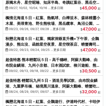
原獨木舟、星空呢喃、知床半島、奇蹟紅葉谷、黑岳空中
45,000
纜車、旭山動物園
09/27, 10/02, 10/04, 10/16 ...更多日期
$
起
楓情北海道５日－紅葉、熱氣球、白樺並木、森林精靈小
木屋、美瑛青池、野生熊牧場、黑岳纜車、鳥沼公園、紅
47,000
葉奇蹟谷、螃蟹吃到飽
09/23, 09/26, 09/27, 09/28 ...更多日期
$
起
秋戀北海道５日－紅葉、獨家洞爺直升機+下午茶、企鵝
漫步、熊出沒、函館星空夜景、星空喫茶店、螃蟹壽司、
47,000
海膽、三大螃蟹放題
09/22, 09/23, 09/24, 09/25 ...更多日期
$
起
超值特惠‧熊本輕鬆玩５日 - 高千穗峽、阿蘇大觀峰、由
布院金鱗湖、九州小京都、日本酒試飲、柳川遊船、熊本
30,500
城、熊本AEON
09/02, 09/13, 09/18, 09/22 ...更多日期
$
起
超值特惠‧輕鬆玩九州５日 - 酒造見學試飲、由布院金鱗
湖、九重夢吊橋、秘境黑川溫泉、阿蘇大觀峰、螃蟹吃到
32,000
飽
08/24, 08/29, 09/01, 09/07 ...更多日期
$
起
楓戀北海道５日－紅葉、企鵝遊行、伊達時代村、卡哇伊