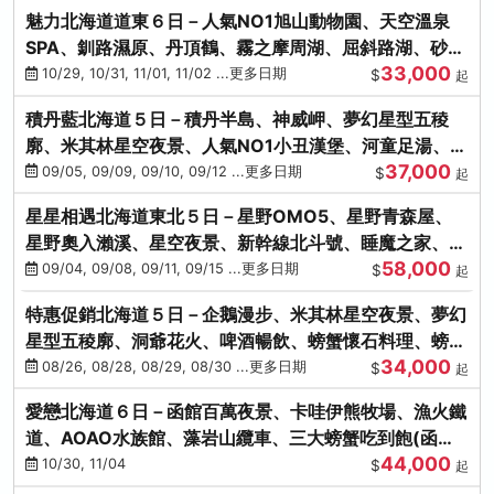
魅力北海道道東６日－人氣NO1旭山動物園、天空溫泉
SPA、釧路濕原、丹頂鶴、霧之摩周湖、屈斜路湖、砂湯
33,000
體驗
10/29, 10/31, 11/01, 11/02 ...更多日期
$
起
積丹藍北海道５日－積丹半島、神威岬、夢幻星型五稜
廓、米其林星空夜景、人氣NO1小丑漢堡、河童足湯、奇
37,000
幻燈遊步道、璀璨溪谷
09/05, 09/09, 09/10, 09/12 ...更多日期
$
起
星星相遇北海道東北５日－星野OMO5、星野青森屋、
星野奧入瀨溪、星空夜景、新幹線北斗號、睡魔之家、十
58,000
和田湖(不進免稅店)
09/04, 09/08, 09/11, 09/15 ...更多日期
$
起
特惠促銷北海道５日－企鵝漫步、米其林星空夜景、夢幻
星型五稜廓、洞爺花火、啤酒暢飲、螃蟹懷石料理、螃蟹
34,000
吃到飽
08/26, 08/28, 08/29, 08/30 ...更多日期
$
起
愛戀北海道６日－函館百萬夜景、卡哇伊熊牧場、漁火鐵
道、AOAO水族館、藻岩山纜車、三大螃蟹吃到飽(函館/
44,000
千歲)
10/30, 11/04
$
起