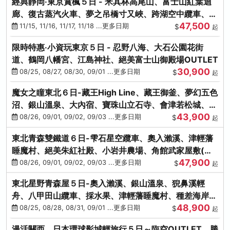
經典靜岡‧東京賞楓５日 - 米其林高尾山、富士山紅葉迴
廊、復古蒸汽火車、夢之吊橋寸又峽、跨湖空中纜車、抹
47,500
茶體驗、三溪園
11/15, 11/16, 11/17, 11/18 ...更多日期
$
起
限時特惠‧小資玩東京５日 - 忍野八海、大石公園花街
道、鶴岡八幡宮、江島神社、絕美富士山御殿場OUTLET
30,900
08/25, 08/27, 08/30, 09/01 ...更多日期
$
起
魔女之瞳東北６日-藏王High Line、藏王御釜、夢幻五色
沼、銀山溫泉、大內宿、寶珠山立石寺、會津若松城、燒
43,900
肉吃到飽
08/26, 09/01, 09/02, 09/03 ...更多日期
$
起
東北青森雙鐵道６日-雫石星空纜車、奧入瀨溪、津輕藩
睡魔村、絕美朱紅社殿、小岩井農場、角館武家屋敷(不
47,900
進免稅店)
08/26, 09/01, 09/02, 09/03 ...更多日期
$
起
東北星野青森屋５日-奧入瀨溪、銀山溫泉、猊鼻溪輕
舟、八甲田山纜車、採水果、津輕藩睡魔村、種差海岸、
48,900
法式料理(不進免稅店)
08/25, 08/28, 08/31, 09/01 ...更多日期
$
起
漫活關西．日本環球影城輕旅行５日～臨空OUTLET、勝