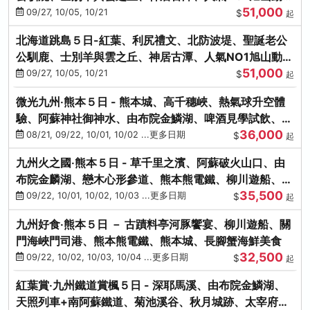
51,000
園、海膽涮涮鍋
09/27, 10/05, 10/21
$
起
北海道跳島５日-紅葉、利尻禮文、北防波堤、聖誕老公
公馴鹿、士別羊與雲之丘、神居古潭、人氣NO1旭山動物
51,000
園、海膽涮涮鍋
09/27, 10/05, 10/21
$
起
微光九州‧熊本５日 - 熊本城、高千穗峽、熱氣球升空體
驗、阿蘇神社御神水、由布院金鱗湖、啤酒見學試飲、豪
36,000
華海鮮盛宴
08/21, 09/22, 10/01, 10/02 ...更多日期
$
起
九州火之國‧熊本５日 - 草千里之濱、阿蘇破火山口、由
布院金麟湖、戀木心形參道、熊本熊電鐵、柳川遊船、地
35,500
獄蒸DIY
09/22, 10/01, 10/02, 10/03 ...更多日期
$
起
九州好食‧熊本５日 － 古蹟料亭河豚饗宴、柳川遊船、關
門海峽門司港、熊本熊電鐵、熊本城、長腳蟹海鮮美食
32,500
09/22, 10/02, 10/03, 10/04 ...更多日期
$
起
紅葉賞‧九州鐵道賞楓５日 - 深耶馬溪、由布院金鱗湖、
天照列車+南阿蘇鐵道、菊池溪谷、秋月城跡、太宰府天