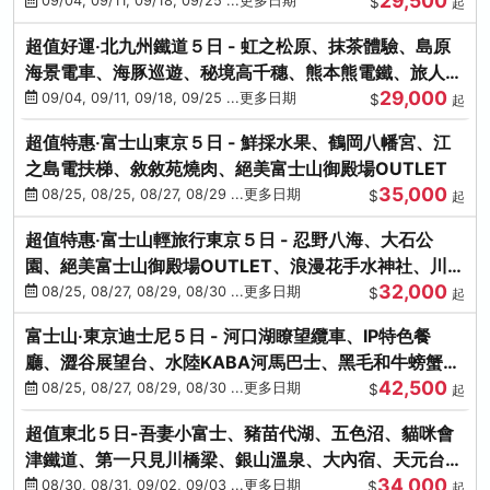
29,500
本熊-台中出發
09/04, 09/11, 09/18, 09/25 ...更多日期
$
起
超值好運‧北九州鐵道５日 - 虹之松原、抹茶體驗、島原
海景電車、海豚巡遊、秘境高千穗、熊本熊電鐵、旅人觀
29,000
光列車-台中出發
09/04, 09/11, 09/18, 09/25 ...更多日期
$
起
超值特惠‧富士山東京５日 - 鮮採水果、鶴岡八幡宮、江
之島電扶梯、敘敘苑燒肉、絕美富士山御殿場OUTLET
35,000
08/25, 08/25, 08/27, 08/29 ...更多日期
$
起
超值特惠‧富士山輕旅行東京５日 - 忍野八海、大石公
園、絕美富士山御殿場OUTLET、浪漫花手水神社、川越
32,000
小江戶
08/25, 08/27, 08/29, 08/30 ...更多日期
$
起
富士山‧東京迪士尼５日 - 河口湖瞭望纜車、IP特色餐
廳、澀谷展望台、水陸KABA河馬巴士、黑毛和牛螃蟹美
42,500
饌、季節採果
08/25, 08/27, 08/29, 08/30 ...更多日期
$
起
超值東北５日-吾妻小富士、豬苗代湖、五色沼、貓咪會
津鐵道、第一只見川橋梁、銀山溫泉、大內宿、天元台高
34,000
原纜車
08/30, 08/31, 09/02, 09/03 ...更多日期
$
起