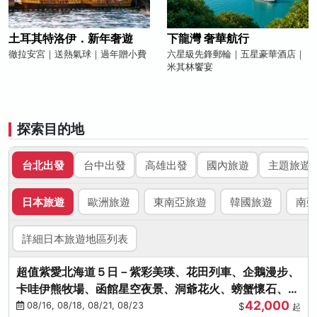
土耳其特洛伊．新年奢遊
下龍灣 奢華航行
徹拉安宮｜送熱氣球｜過年贈小費
六星級先鋒郵輪｜五星豪華酒店｜
米其林饗宴
探索目的地
台北出發
台中出發
高雄出發
國內旅遊
主題旅遊
日本旅遊
歐洲旅遊
東南亞旅遊
韓國旅遊
南亞
詳細日本旅遊地區列表
超值紫愛北海道５日－紫彩美瑛、花田列車、企鵝漫步、
卡哇伊熊牧場、函館星空夜景、洞爺花火、螃蟹懷石、啤
42,000
酒暢飲
08/16, 08/18, 08/21, 08/23
$
起