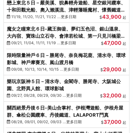
戀上東北５日－嚴美溪、猊鼻輕舟遊船、星空銀河纜車、
十和田觀光船、奧入瀨溪流、津輕藩睡魔村、懷舊鐵道
43,900
（青森／仙台）
11/19, 11/20, 11/21, 11/22 ...更多日期
$
起
魔女之瞳東北６日-藏王御釜、夢幻五色沼、銀山溫泉、
大內宿、寶珠山立石寺、會津若松城、第一只見川橋梁、
47,000
燒肉吃到飽
09/21, 11/04, 11/11, 11/19 ...更多日期
$
起
限時限量神戶６日－勝尾寺、奈良梅花鹿、清水寺、環球
影城、神戶摩賽克、嵐山渡月橋
29,000
09/08, 10/13, 10/14, 10/15 ...更多日期
$
起
樂玩京阪神５日－清水寺、金閣寺、勝尾寺、大阪城公
園、北野異人館、環球影城
32,000
09/27, 09/28, 09/29, 09/30 ...更多日期
$
起
關西絕景丹後６日-美山合掌村、伊根灣遊船、伊根舟屋
群、傘松公園纜車、丹後鐵道、LALAPORT門真
37,000
08/28, 09/01, 09/02, 09/03 ...更多日期
$
起