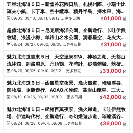
五星北海道５日－新雪谷花園日航、札幌州際、小瑞士比
羅夫小鎮、卡丁車、空中纜車、積丹半島、採水果、海鮮
61,000
和牛螃蟹放題
09/05, 09/10, 09/11, 09/12 ...更多日期
$
起
超值北海道５日－尼克斯海洋公園、企鵝遊行、卡哇伊熊
牧場、浪漫小樽、羊蹄山名水公園、洞爺星空、花火大
31,000
會、螃蟹懷石料理
08/24, 08/27, 09/02, 09/05 ...更多日期
$
起
魅力北海道道東５日－天空溫泉SPA、神秘之湖、天都山
流冰館、釧路濕原、丹頂鶴、花時計、砂湯體驗、螃蟹吃
33,000
到飽
08/29, 09/05, 09/10, 09/12 ...更多日期
$
起
魅力北海道６日－函館星空夜景、漁火鐵道、璀璨溪谷、
熊牧場、企鵝遊行、AOAO水族館、藻岩山纜車、三大螃
42,000
蟹吃到飽
08/19, 08/26, 09/02, 09/09 ...更多日期
$
起
魅力北海道５日－函館百萬夜景、漁火鐵道、卡哇伊熊牧
場、伊達時代村、企鵝遊行、奇幻燈遊步道、璀璨溪谷、
36,000
人氣NO1小丑漢堡
08/24, 08/28, 09/04, 09/08 ...更多日期
$
起