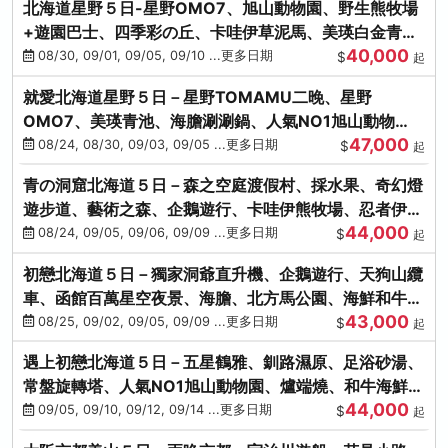
北海道星野５日-星野OMO7、旭山動物園、野生熊牧場
+遊園巴士、四季彩の丘、卡哇伊草泥馬、美瑛白金青
40,000
池、螃蟹吃到飽
08/30, 09/01, 09/05, 09/10 ...更多日期
$
起
就愛北海道星野５日－星野TOMAMU二晚、星野
OMO7、美瑛青池、海膽涮涮鍋、人氣NO1旭山動物
47,000
園、海鮮和牛螃蟹吃到飽
08/24, 08/30, 09/03, 09/05 ...更多日期
$
起
青の洞窟北海道５日－森之空庭渡假村、採水果、奇幻燈
遊步道、藝術之森、企鵝遊行、卡哇伊熊牧場、忍者伊達
44,000
時代村、螃蟹吃到飽
08/24, 09/05, 09/06, 09/09 ...更多日期
$
起
初戀北海道５日－獨家洞爺直升機、企鵝遊行、天狗山纜
車、函館百萬星空夜景、海膽、北方馬公園、海鮮和牛螃
43,000
蟹吃到飽
08/25, 09/02, 09/05, 09/09 ...更多日期
$
起
遇上初戀北海道５日－五星鶴雅、釧路濕原、足浴砂湯、
常盤旋轉塔、人氣NO1旭山動物園、爐端燒、和牛海鮮螃
44,000
蟹吃到飽
09/05, 09/10, 09/12, 09/14 ...更多日期
$
起