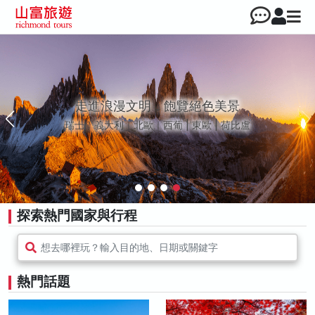
走進浪漫文明，飽覽絕色美景
瑞士｜義大利｜北歐｜西葡 | 東歐 | 荷比盧
探索熱門國家與行程
想去哪裡玩？輸入目的地、日期或關鍵字
熱門話題