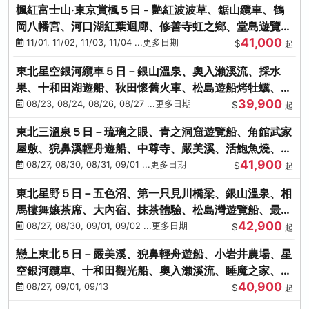
楓紅富士山‧東京賞楓５日 - 艷紅波波草、鋸山纜車、鶴
岡八幡宮、河口湖紅葉迴廊、修善寺虹之鄉、堂島遊覽
41,000
船、熱海梅園
11/01, 11/02, 11/03, 11/04 ...更多日期
$
起
東北星空銀河纜車５日－銀山溫泉、奧入瀨溪流、採水
果、十和田湖遊船、秋田懷舊火車、松島遊船烤牡蠣、嚴
39,900
美溪、螃蟹本家
08/23, 08/24, 08/26, 08/27 ...更多日期
$
起
東北三溫泉５日－琉璃之眼、青之洞窟遊覽船、角館武家
屋敷、猊鼻溪輕舟遊船、中尊寺、嚴美溪、活鮑魚燒、烤
41,900
牡蠣、握壽司體驗
08/27, 08/30, 08/31, 09/01 ...更多日期
$
起
東北星野５日－五色沼、第一只見川橋梁、銀山溫泉、相
馬樓舞孃茶席、大內宿、抹茶體驗、松島灣遊覽船、最上
42,900
川輕舟、螃蟹御膳
08/27, 08/30, 09/01, 09/02 ...更多日期
$
起
戀上東北５日－嚴美溪、猊鼻輕舟遊船、小岩井農場、星
空銀河纜車、十和田觀光船、奧入瀨溪流、睡魔之家、朱
40,900
紅社殿（仙台／青森）
08/27, 09/01, 09/13
$
起