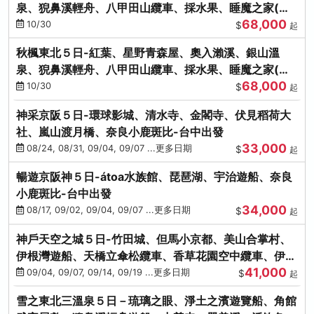
泉、猊鼻溪輕舟、八甲田山纜車、採水果、睡魔之家(不
68,000
進免稅店)
10/30
$
起
秋楓東北５日-紅葉、星野青森屋、奧入瀨溪、銀山溫
泉、猊鼻溪輕舟、八甲田山纜車、採水果、睡魔之家(不
68,000
進免稅店)
10/30
$
起
神采京阪５日-環球影城、清水寺、金閣寺、伏見稻荷大
社、嵐山渡月橋、奈良小鹿斑比-台中出發
33,000
08/24, 08/31, 09/04, 09/07 ...更多日期
$
起
暢遊京阪神５日-átoa水族館、琵琶湖、宇治遊船、奈良
小鹿斑比-台中出發
34,000
08/17, 09/02, 09/04, 09/07 ...更多日期
$
起
神戶天空之城５日-竹田城、但馬小京都、美山合掌村、
伊根灣遊船、天橋立傘松纜車、香草花園空中纜車、伊勢
41,000
龍蝦-台中出發
09/04, 09/07, 09/14, 09/19 ...更多日期
$
起
雪之東北三溫泉５日－琉璃之眼、淨土之濱遊覽船、角館