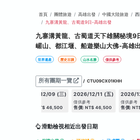
首頁
團體旅遊
高雄出發
中國大陸旅遊
西
九寨溝黃龍、古蜀道9日-高雄出發
九寨溝黃龍、古蜀道天下雄關秘境9
嵋山、都江堰、船遊樂山大佛-高雄出
世界遺產
歷史古蹟
山水名勝
僅供參考
所有團期一覽
/
CTU09CX01KHH
06 (日)
2026/12/09 (三)
2026/12/11 (五)
2026/1
僅供參考
僅供參考
僅供參考
6,500
售價: NT$ 46,500
售價: NT$ 46,500
售價: NT$
滑動檢視相近出發日期