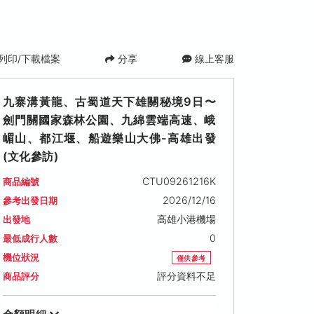
列印/下載檔案
分享
線上客服
九寨溝黃龍、古蜀道天下雄關秘境9日〜
劍門關國家森林公園、九綿雲端高速、峨
嵋山、都江堰、船遊樂山大佛-高雄出發
(文化參訪)
CTU09261216K
商品編號
2026/12/16
參考出發日期
高雄小港機場
出發地
0
最低成行人數
機位狀況
僅供參考
評分資料不足
商品評分