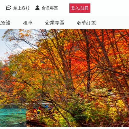
線上客服
會員專區
登入/註冊
照簽證
租車
企業專區
奢華訂製