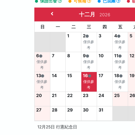
保證出發
可候補
已成團
十二月
2026
日
一
二
三
四
五
1
2
3
4
5
僅供參
僅供參
考
考
6
7
8
9
10
11
12
僅供參
僅供參
僅供參
考
考
考
13
14
15
16
17
18
19
僅供參
僅供參
僅供參
考
考
考
20
21
22
23
24
25
2
27
28
29
30
31
12月25日 行憲紀念日