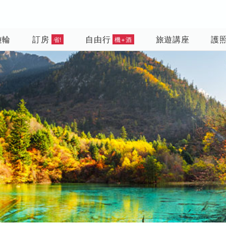
遊輪
訂房
自由行
旅遊講座
護
省!
機+酒