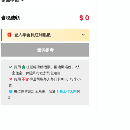
金額明細
$ 0
含稅總額
🎁
登入享會員紅利點數
僅供參考
費用
含
往返經濟艙機票、兩地機場稅、2人
一室住宿、保險和行程所列包項目
費用
不含
導遊司機每人每日$300、行李小
費
機位保留以訂金為主，請於
1 個工作天內
付
訂