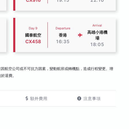
CX916
19:15
22:10
Arrival
Day 9
Departure
高雄小港機
國泰航空
香港
場
CX458
16:35
18:05
若因航空公司或不可抗力因素，變動航班或轉機點，造成行程變更、增
酌於退費。
額外費用
注意事項