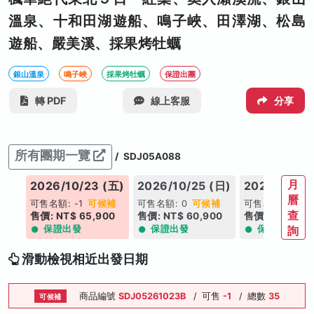
溫泉、十和田湖遊船、鳴子峽、田澤湖、松島
遊船、嚴美溪、採果烤牡蠣
銀山溫泉
鳴子峽
採果烤牡蠣
保證出團
轉 PDF
線上客服
分享
所有團期一覽
/
SDJ05A088
月
2026/10/23 (五)
2026/10/25 (日)
2026/10/26
曆
可售名額: -1
可候補
可售名額: 0
可候補
可售名額: 1
查
售價: NT$ 65,900
售價: NT$ 60,900
售價: NT$ 60,
保證出發
保證出發
保證出發
詢
滑動檢視相近出發日期
商品編號
SDJ05261023B
/
可售
-1
/
總數
35
可候補