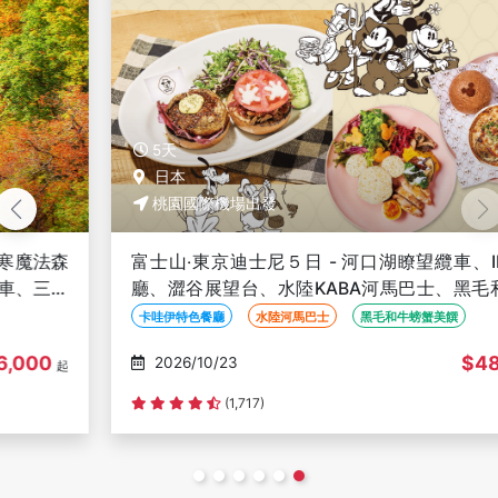
5天
日本
桃園國際機場出發
富士山‧東京迪士尼５日 - 河口湖瞭望纜車、IP特色餐
廳、澀谷展望台、水陸KABA河馬巴士、黑毛和牛螃蟹
美饌、季節採果
卡哇伊特色餐廳
水陸河馬巴士
黑毛和牛螃蟹美饌
$48,000
2026/10/23
起
(1,717)