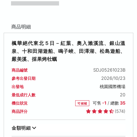
商品明細
楓華絕代東北５日－紅葉、奧入瀨溪流、銀山溫
泉、十和田湖遊船、鳴子峽、田澤湖、松島遊船、
嚴美溪、採果烤牡蠣
SDJ05261023B
商品編號
2026/10/23
參考出發日期
桃園國際機場
出發地
20
最低成行人數
可售
-1
/ 總數
35
機位狀況
可候補
(574)
商品評分
金額明細