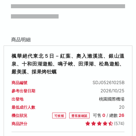
商品明細
楓華絕代東北５日－紅葉、奧入瀨溪流、銀山溫
泉、十和田湖遊船、鳴子峽、田澤湖、松島遊船、
嚴美溪、採果烤牡蠣
SDJ05261025B
商品編號
2026/10/25
參考出發日期
桃園國際機場
出發地
20
最低成行人數
可售
0
/ 總數
26
機位狀況
可候補
需客服確認
(574)
商品評分