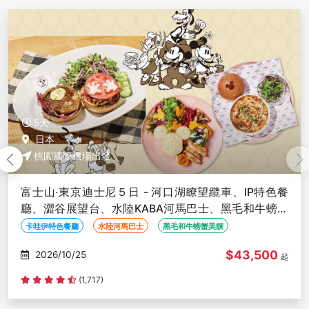
5天
日本
桃園國際機場出發
富士山‧東京迪士尼５日 - 河口湖瞭望纜車、IP特色餐
廳、澀谷展望台、水陸KABA河馬巴士、黑毛和牛螃蟹
美饌、季節採果
卡哇伊特色餐廳
水陸河馬巴士
黑毛和牛螃蟹美饌
$43,500
2026/10/25
起
(1,717)