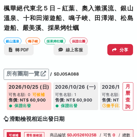
楓華絕代東北５日－紅葉、奧入瀨溪流、銀山
溫泉、十和田湖遊船、鳴子峽、田澤湖、松島
遊船、嚴美溪、採果烤牡蠣
銀山溫泉
鳴子峽
採果烤牡蠣
保證出團
轉 PDF
線上客服
分享
所有團期一覽
/
SDJ05A088
月
五)
2026/10/25 (日)
2026/10/26 (一)
2026/10/27 (
曆
可售名額: 0
可候補
可售名額: 1
可售名額: 16
查
售價: NT$ 60,900
售價: NT$ 60,900
售價: NT$ 60,90
保證出發
保證出發
搶手日期
詢
滑動檢視相近出發日期
商品編號
SDJ05261025B
/
可售
0
/
總數
可候補
需客服確認