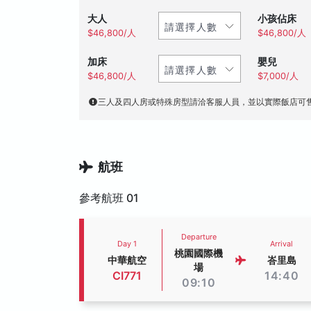
大人
小孩佔床
$46,800/人
$46,800/人
加床
嬰兒
$46,800/人
$7,000/人
三人及四人房或特殊房型請洽客服人員，並以實際飯店可
航班
參考航班 01
Departure
Day 1
Arrival
桃園國際機
中華航空
峇里島
場
CI771
14:40
09:10