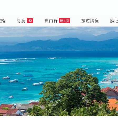
遊輪
訂房
自由行
旅遊講座
護
省!
機+酒