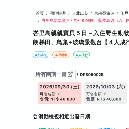
首頁
團體旅遊
台北出發
東南亞旅遊
印尼
峇里島親親寶貝～野生動物園、藍夢島VILLA、
峇里島親親寶貝５日－入住野生動
朗梯田、鳥巢+玻璃景觀台【４人成
4人成行
浮潛潛水
４人成行
所有團期一覽
/
DPS05002B
26/09/29 (二)
2026/09/30 (三)
2026/10/03 (六)
名額: 6
可售名額: 6
可售名額: 6
: NT$ 45,800
售價: NT$ 46,800
售價: NT$ 46,800
滑動檢視相近出發日期