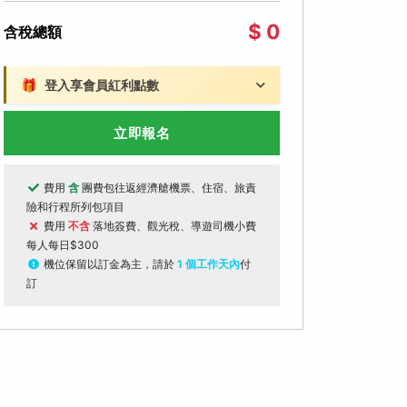
$ 0
含稅總額
🎁
登入享會員紅利點數
立即報名
費用
含
團費包往返經濟艙機票、住宿、旅責
險和行程所列包項目
費用
不含
落地簽費、觀光稅、導遊司機小費
每人每日$300
機位保留以訂金為主，請於
1 個工作天內
付
訂