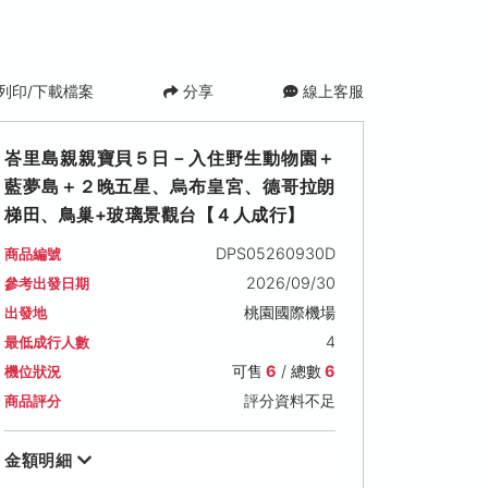
列印/下載檔案
分享
線上客服
峇里島親親寶貝５日－入住野生動物園＋
藍夢島＋２晚五星、烏布皇宮、德哥拉朗
梯田、鳥巢+玻璃景觀台【４人成行】
DPS05260930D
商品編號
2026/09/30
參考出發日期
桃園國際機場
出發地
)
2026/10/13 (二)
2026/10/17 (六)
2026/10/19 
4
最低成行人數
可售名額: 6
可售名額: 6
可售名額: 6
可售
6
/ 總數
6
機位狀況
售價: NT$ 45,800
售價: NT$ 46,800
售價: NT$ 45,8
評分資料不足
商品評分
金額明細