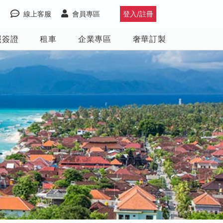
線上客服
會員專區
登入/註冊
照簽證
租車
企業專區
奢華訂製