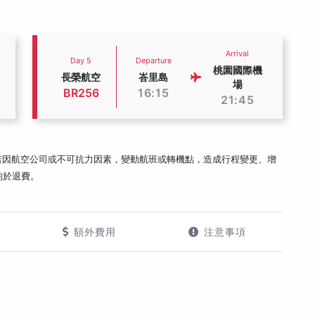
Arrival
Day 5
Departure
桃園國際機
長榮航空
峇里島
場
BR256
16:15
21:45
若因航空公司或不可抗力因素，變動航班或轉機點，造成行程變更、增
酌於退費。
額外費用
注意事項