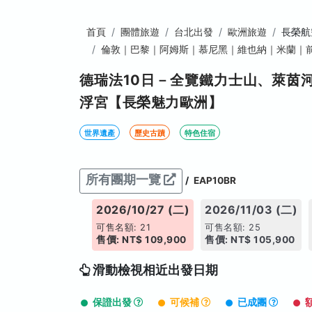
首頁
團體旅遊
台北出發
歐洲旅遊
長榮航
倫敦｜巴黎｜阿姆斯｜慕尼黑｜維也納｜米蘭｜
德瑞法10日－全覽鐵力士山、萊茵
浮宮【長榮魅力歐洲】
世界遺產
歷史古蹟
特色住宿
所有團期一覽
/
EAP10BR
026/10/23 (五)
2026/10/27 (二)
2026/11/03 (二)
售名額: 23
可售名額: 21
可售名額: 25
: NT$ 109,900
售價: NT$ 109,900
售價: NT$ 105,900
滑動檢視相近出發日期
保證出發
可候補
已成團