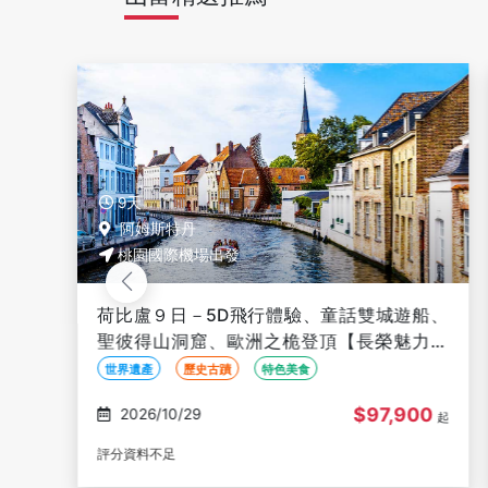
9天
阿姆斯特丹
桃園國際機場出發
雙城遊船、
荷比盧９日－5D飛行體驗、童話雙城遊船
長榮魅力歐
聖彼得山洞窟、歐洲之桅登頂【長榮魅力
洲】
世界遺產
歷史古蹟
特色美食
97,900
$95,900
2026/10/31
起
評分資料不足