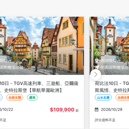
10天
10天
阿姆斯特丹
荷蘭 阿
桃園國際機場出發
桃園國際
荷比法10日－TGV高速列車、三遊船、亞爾薩
德瑞法1
斯風情、史特拉斯堡【華航華麗歐洲】
凱旋門登
魅力歐洲
山水名勝
自然生態
纜車
世界遺產
$93,900
2026/10/29
2026/10
起
評分資料不足
評分資料不足