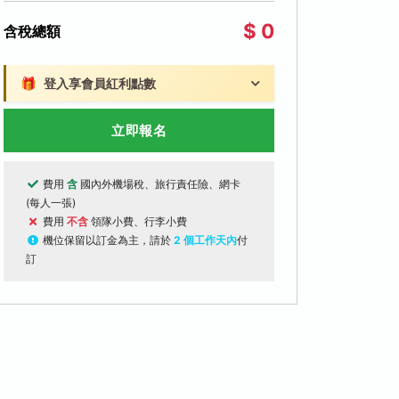
$ 0
含稅總額
🎁
登入享會員紅利點數
立即報名
費用
含
國內外機場稅、旅行責任險、網卡
(每人一張)
費用
不含
領隊小費、行李小費
機位保留以訂金為主，請於
2 個工作天內
付
訂