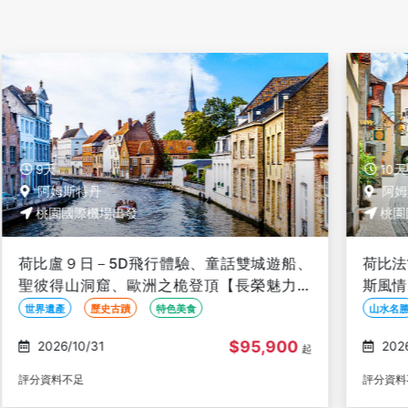
10天
阿姆斯特丹
桃園國際機場出發
、
荷比法10日－TGV高速列車、三遊船、亞爾薩
歐
斯風情、史特拉斯堡【華航華麗歐洲】
山水名勝
自然生態
纜車
$109,900
2026/10/22
起
起
評分資料不足