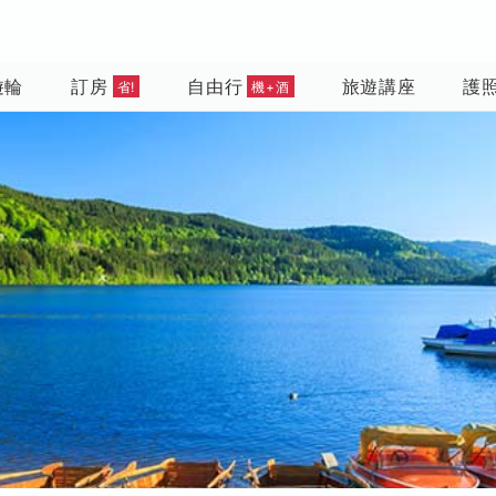
遊輪
訂房
自由行
旅遊講座
護
省!
機+酒