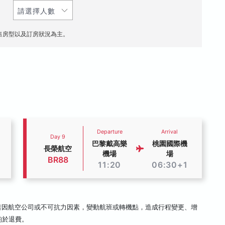
售房型以及訂房狀況為主。
Departure
Arrival
Day 9
巴黎戴高樂
桃園國際機
長榮航空
機場
場
BR88
11:20
06:30+1
若因航空公司或不可抗力因素，變動航班或轉機點，造成行程變更、增
酌於退費。