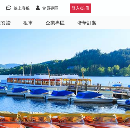
線上客服
會員專區
登入/註冊
照簽證
租車
企業專區
奢華訂製