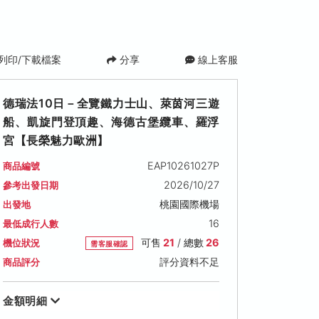
列印/下載檔案
分享
線上客服
德瑞法10日－全覽鐵力士山、萊茵河三遊
船、凱旋門登頂趣、海德古堡纜車、羅浮
宮【長榮魅力歐洲】
EAP10261027P
商品編號
2026/10/27
參考出發日期
桃園國際機場
出發地
2026/12/01 (二)
2026/12/08 (二)
2026/12/15 (二
16
最低成行人數
可售名額: 25
可售名額: 25
可售名額: 25
可售
21
/ 總數
26
機位狀況
售價: NT$ 105,900
需客服確認
售價: NT$ 105,900
售價: NT$ 105,90
評分資料不足
商品評分
金額明細