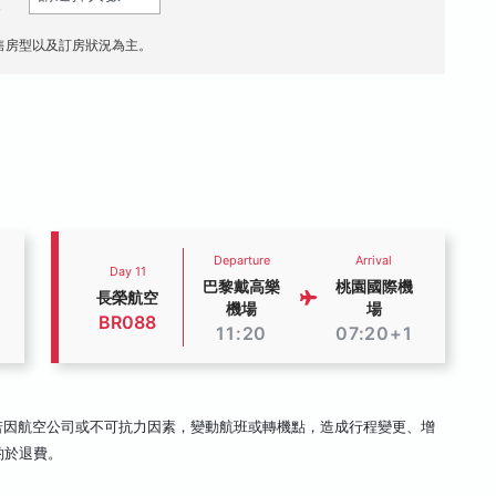
人
售房型以及訂房狀況為主。
Departure
Arrival
Day 11
巴黎戴高樂
桃園國際機
長榮航空
機場
場
BR088
11:20
07:20+1
若因航空公司或不可抗力因素，變動航班或轉機點，造成行程變更、增
酌於退費。