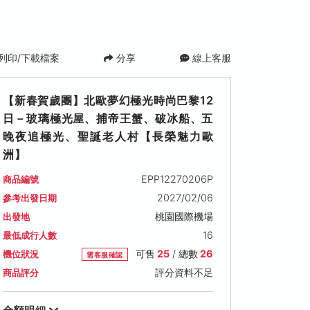
列印/下載檔案
分享
線上客服
【新春賀歲團】北歐夢幻極光時尚巴黎12
日－玻璃極光屋、捕帝王蟹、破冰船、五
晚夜追極光、聖誕老人村【長榮魅力歐
洲】
EPP12270206P
商品編號
2027/02/06
參考出發日期
桃園國際機場
出發地
16
最低成行人數
可售
25
/ 總數
26
機位狀況
需客服確認
評分資料不足
商品評分