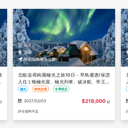
10天
芬蘭
桃園國際機場出發
證
北歐追尋絢麗極光之旅10日－早鳥優惠!保證
蟹
入住2晚極光屋、極光列車、破冰船、帝王蟹
狩獵【新北歐假期】
極光
特色住宿
冬季限定
$208,000
2027/02/11
起
起
評分資料不足