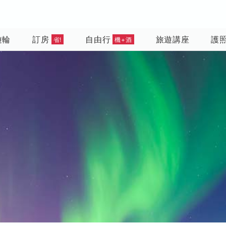
遊輪
訂房
自由行
旅遊講座
護
省!
機+酒