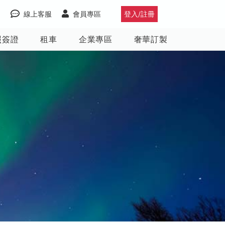
線上客服
會員專區
登入/註冊
照簽證
租車
企業專區
奢華訂製