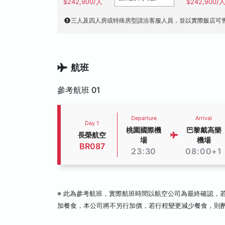
$242,900/人
$242,900/
三人及四人房或特殊房型請洽客服人員，並以實際飯店可
航班
參考航班 01
Departure
Arrival
Day 1
桃園國際機
巴黎戴高樂
長榮航空
場
機場
BR087
23:30
08:00+1
※ 此為參考航班，實際航班時間以航空公司為最終確認，
加餐食，本公司將不另行加價，若行程變更減少餐食，則