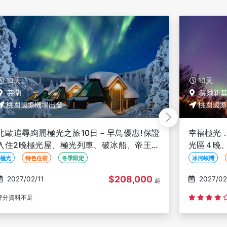
10天
10天
赫爾新基
赫爾新
桃園國際機場出發
桃園國際
幸福極光．芬蘭挪威10日－長榮航空、入住極
幸福極光
光區４晚、極地列車、破冰船、馴鹿雪橇、狗
宿、１晚
拉雪橇、聖誕老人村、薩米文化體驗
拉與馴鹿
冰河峽灣
冬季限定
玩雪
冬季限定
$179,900
2027/02/09
2027/02
起
(274)