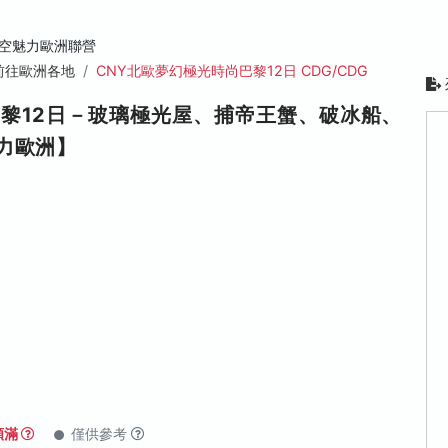
空魅力歐洲聯營
前往歐洲各地
CNY北歐夢幻極光時尚巴黎12日 CDG/CDG
黎12日－玻璃極光屋、捕帝王蟹、破冰船、
力歐洲】
額滿
僅供參考