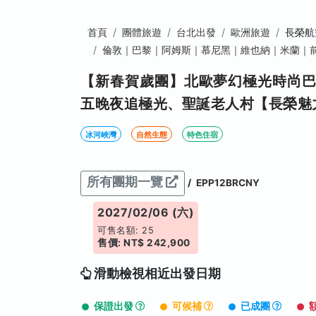
首頁
團體旅遊
台北出發
歐洲旅遊
長榮航
倫敦｜巴黎｜阿姆斯｜慕尼黑｜維也納｜米蘭｜
【新春賀歲團】北歐夢幻極光時尚巴
五晚夜追極光、聖誕老人村【長榮魅
冰河峽灣
自然生態
特色住宿
所有團期一覽
/
EPP12BRCNY
2027/02/06 (六)
可售名額: 25
售價: NT$ 242,900
滑動檢視相近出發日期
保證出發
可候補
已成團