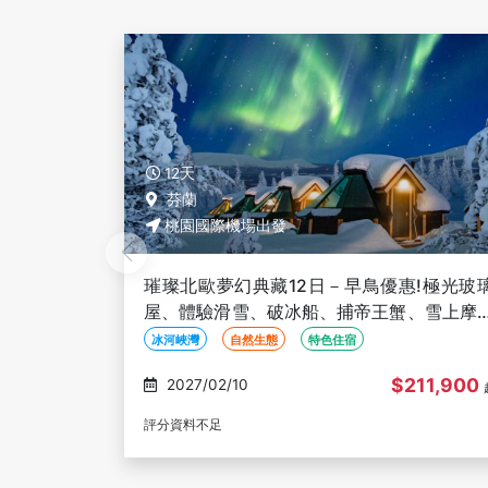
10天
芬蘭
桃園國際機場出發
!極光玻璃
北歐追尋絢麗極光之旅10日－早鳥優惠!保
、雪上摩托
入住１晚極光屋、極光列車、破冰船、帝王
狩獵【新北歐假期】
極光
特色住宿
冬季限定
211,900
$218,000
2027/02/03
起
評分資料不足