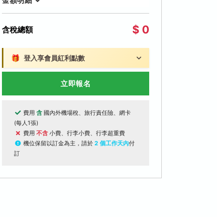
金額明細
$ 0
含稅總額
🎁
登入享會員紅利點數
立即報名
費用
含
國內外機場稅、旅行責任險、網卡
(每人1張)
費用
不含
小費、行李小費、行李超重費
機位保留以訂金為主，請於
2 個工作天內
付
訂