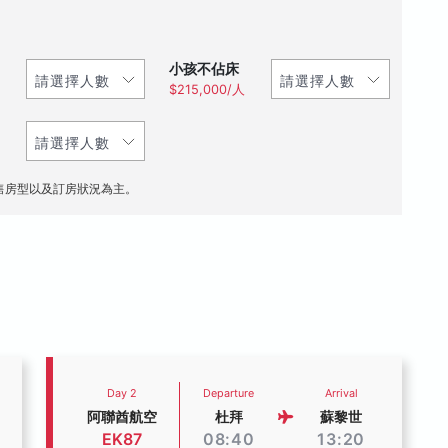
小孩不佔床
$215,000/人
售房型以及訂房狀況為主。
Day 2
Departure
Arrival
阿聯酋航空
杜拜
蘇黎世
EK87
08:40
13:20