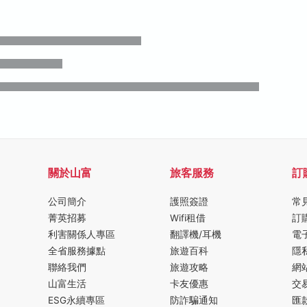
關於山富
旅客服務
訂
公司簡介
護照簽證
常
菁英招募
Wifi租借
訂
利害關係人專區
翻譯機/耳機
電
全省服務據點
旅遊百科
隱
聯絡我們
旅遊攻略
網
山富生活
卡友優惠
交
ESG永續專區
防詐騙通知
匯