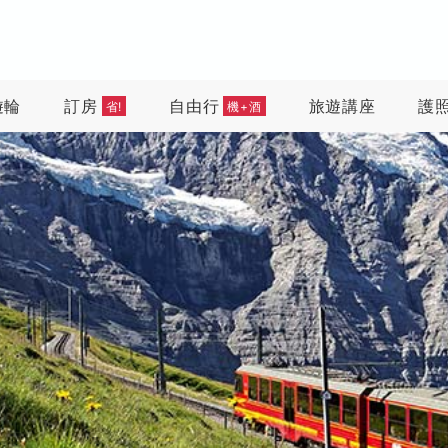
遊輪
訂房
自由行
旅遊講座
護
省!
機+酒