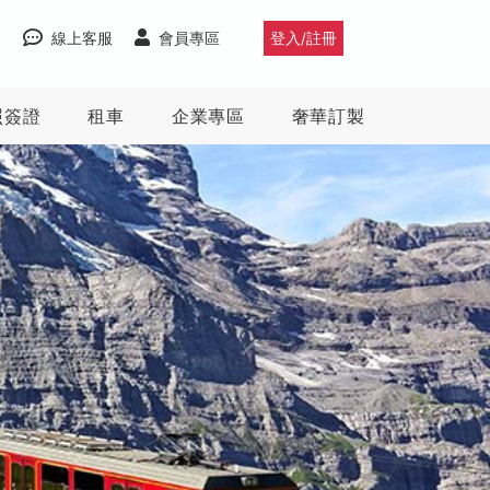
線上客服
會員專區
登入/註冊
照簽證
租車
企業專區
奢華訂製