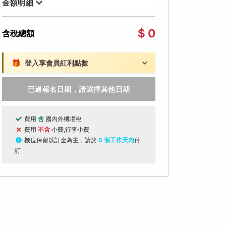
金額明細
$ 0
含稅總額
🎁
登入享會員紅利點數
已過報名日期，請選擇其他日期
費用
含
國內外機場稅
費用
不含
小費,行李小費
機位保留以訂金為主，請於
5 個工作天內
付
訂