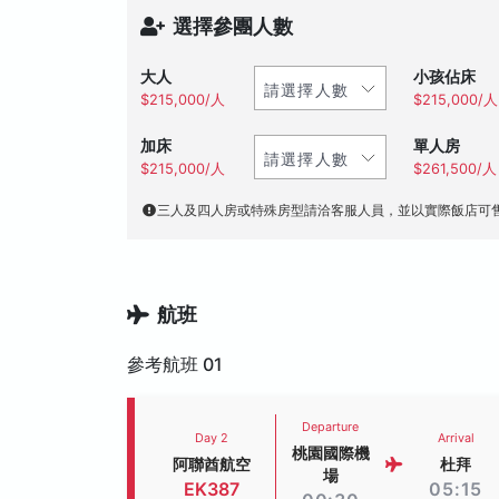
選擇參團人數
大人
小孩佔床
$215,000/人
$215,000/人
加床
單人房
$215,000/人
$261,500/人
三人及四人房或特殊房型請洽客服人員，並以實際飯店可
航班
參考航班 01
Departure
Day 2
Arrival
桃園國際機
阿聯酋航空
杜拜
場
EK387
05:15