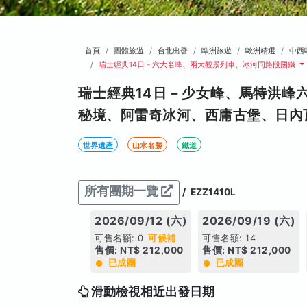
首頁
團體旅遊
台北出發
歐洲旅遊
歐洲精選
中西
瑞士經典14日－六大名峰、兩大觀景列車、冰河同路段國鐵
瑞士經典14日－少女峰、馬特洪峰
秘境、阿雷奇冰河、西庸古堡、日內
世界遺產
山水名勝
鐵道
所有團期一覽
/
EZZ1410L
2026/09/12 (六)
2026/09/19 (六)
可售名額: 0
可候補
可售名額: 14
售價: NT$ 212,000
售價: NT$ 212,000
已成團
已成團
滑動檢視相近出發日期