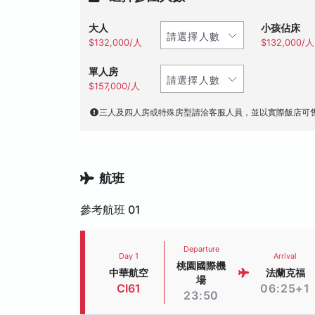
大人
小孩佔床
$132,000/人
$132,000/人
單人房
$157,000/人
三人及四人房或特殊房型請洽客服人員，並以實際飯店可
航班
參考航班 01
Departure
Day 1
Arrival
桃園國際機
中華航空
法蘭克福
場
CI61
06:25+1
23:50