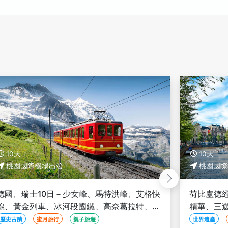
10天
桃園國際機場出發
快
荷比盧德經典10日－六大世界遺產、西歐四國
萊
精華、三遊船、羊角村、懸浮列車、科隆大教
堂、中華航空
世界遺產
歷史古蹟
遊船