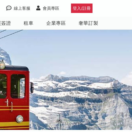
線上客服
會員專區
登入/註冊
照簽證
租車
企業專區
奢華訂製