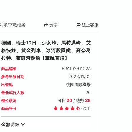
列印/下載檔案
分享
線上客服
德國、瑞士10日－少女峰、馬特洪峰、艾
格快線、黃金列車、冰河段國鐵、高奈葛
拉特、萊茵河遊船【華航直飛】
FRA10261102A
商品編號
2026/11/02
參考出發日期
桃園國際機場
出發地
20
最低成行人數
2027/01/04 (一)
2027/01/10 (日)
2027/02/01 (一
可售
20
/ 總數
28
機位狀況
可售名額: 27
可售名額: 27
可售名額: 24
售價: NT$ 131,000
售價: NT$ 131,000
售價: NT$ 145,00
(701)
商品評分
金額明細