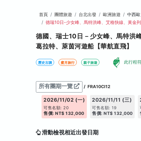
首頁
團體旅遊
台北出發
歐洲旅遊
中西歐
德瑞10日-少女峰、馬特洪峰、艾格快線、黃金列
德國、瑞士10日－少女峰、馬特洪
葛拉特、萊茵河遊船【華航直飛】
此行程
歷史古蹟
蜜月旅行
親子旅遊
所有團期一覽
/
FRA10CI12
026/10/26 (一)
2026/11/02 (一)
2026/11/11 (三)
售名額: 22
可售名額: 20
可售名額: 19
: NT$ 141,000
售價: NT$ 132,000
售價: NT$ 132,000
今日推薦
滑動檢視相近出發日期