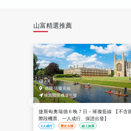
山富精選推薦
10天
慕尼黑
桃園國際機場出發
－璀璨藍線 【不含國
瑞士10日精華－少女峰、馬特
保證出發】
車、阿爾卑斯山麓快線、藍湖、
新天鵝堡、山城連泊
旅展
世界遺產
山水名勝
鐵道