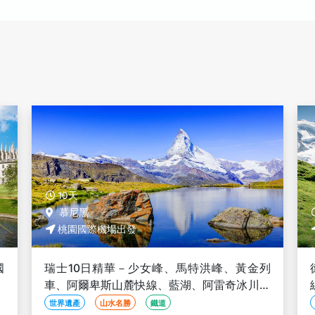
10天
桃園國際機場出發
洪峰、黃金列
德國、瑞士10日－少女峰、馬特洪峰、艾格
阿雷奇冰川、
線、黃金列車、冰河段國鐵、高奈葛拉特、
茵河遊船【華航直飛】
歷史古蹟
蜜月旅行
親子旅遊