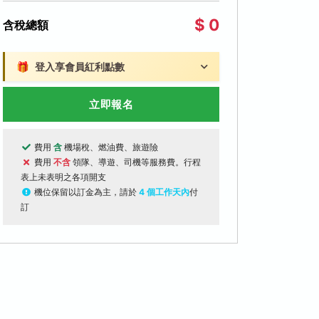
$ 0
含稅總額
🎁
登入享會員紅利點數
立即報名
費用
含
機場稅、燃油費、旅遊險
費用
不含
領隊、導遊、司機等服務費。行程
表上未表明之各項開支
機位保留以訂金為主，請於
4 個工作天內
付
訂