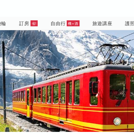
遊輪
訂房
自由行
旅遊講座
護
省!
機+酒