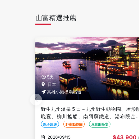
山富精選推薦
6天
日本 福岡
高雄小港機場出發
園、屋形船
南北九州物語６日－熊本城、櫻島渡輪遊覽
湯布院金鱗
山、鵜戶神宮、日南摩艾、高千穗峽、湯布
金麟湖、鹿兒島、九重夢吊橋-高雄出發
歷史古蹟
山水名勝
線上旅展
43,900
$56,900
2026/09/14
起