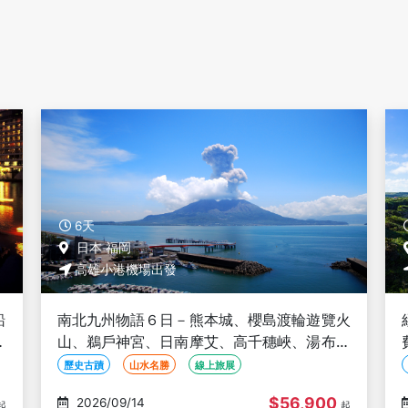
4天
日本
高雄小港機場出發
火
經典沖繩４日(華航)《不進免稅店/送導遊服務
院
費》~美麗海水族館、海豚秀、玉泉洞、古宇
利島、瀨長島、燒肉放題-高雄出發
親子旅遊
美麗海水族館
古宇利島
$31,900
2026/09/16
起
起