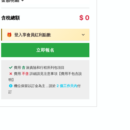
金額明細
$ 0
含稅總額
🎁
登入享會員紅利點數
立即報名
費用
含
旅責險和行程所列包項目
費用
不含
詳細請見注意事項【費用不包含說
明】
機位保留以訂金為主，請於
2 個工作天內
付
訂