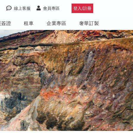
線上客服
會員專區
登入/註冊
照簽證
租車
企業專區
奢華訂製