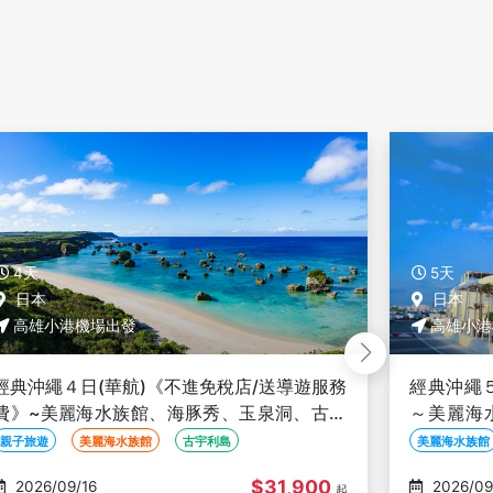
5天
5天
日本
日本
高雄小港機場出發
高雄小港
經典沖繩５日《不進免稅店/送導遊服務費》
玩樂沖繩
～美麗海水族館、海豚秀、玉泉洞、古宇利
等兩晚市
島、瀨長島、燒肉放題-高雄出發
島、彩繪
美麗海水族館
燒肉放題
二日自由活動
美麗海水族館
$28,900
2026/09/15
2026/09
起