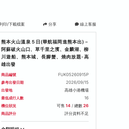
列印/下載檔案
分享
線上客服
熊本火山溫泉５日(華航福岡進熊本出)－
阿蘇破火山口、草千里之濱、金麟湖、柳
川遊船、熊本城、長腳蟹、燒肉放題-高
雄出發
FUK05260915P
商品編號
2026/09/15
參考出發日期
)
2026/10/27 (二)
2026/11/03 (二)
2026/11/10 
高雄小港機場
出發地
可售名額: 14
可售名額: 14
可售名額: 14
16
最低成行人數
售價: NT$ 46,900
售價: NT$ 46,900
售價: NT$ 46,9
可售
14
/ 總數
26
機位狀況
評分資料不足
商品評分