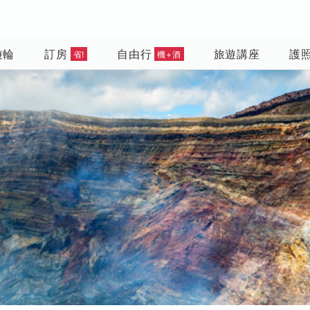
遊輪
訂房
自由行
旅遊講座
護
省!
機+酒