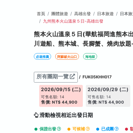
首頁
團體旅遊
高雄出發
日本旅遊
日本旅
九州熊本火山溫泉５日-高雄出發
熊本火山溫泉５日(華航福岡進熊本
川遊船、熊本城、長腳蟹、燒肉放題
必遊推薦
阿蘇破火山口
海地獄
所有團期一覽
/
FUK05KHH017
26/09/08 (二)
2026/09/15 (二)
2026/09/29 (二)
名額: 14
可售名額: 14
可售名額: 14
: NT$ 44,900
售價: NT$ 44,900
售價: NT$ 44,900
滑動檢視相近出發日期
保證出發
可候補
已成團