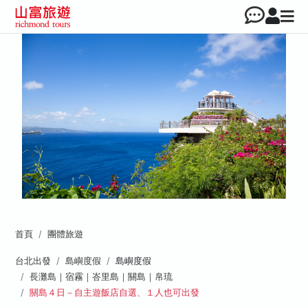
首頁
團體旅遊
台北出發
島嶼度假
島嶼度假
長灘島｜宿霧｜峇里島｜關島｜帛琉
關島４日－自主遊飯店自選、１人也可出發