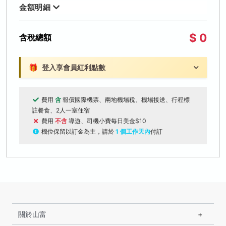
金額明細
$ 0
含稅總額
🎁
登入享會員紅利點數
費用
含
報價國際機票、兩地機場稅、機場接送、行程標
註餐食、2人一室住宿
費用
不含
導遊、司機小費每日美金$10
機位保留以訂金為主，請於
1 個工作天內
付訂
關於山富