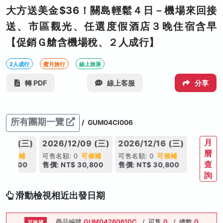
大方送美金$36！關島輕鬆４日－機場來回接
送、市區觀光、任選度假酒店３晚住宿含早
【促銷Ｇ艙含機場稅、２人成行】
2人成行
蜜月旅行
線上旅展
轉 PDF
線上客服
分享
所有團期一覽
/
GUM04CI006
月
/02 (三)
2026/12/09 (三)
2026/12/16 (三)
曆
0
可候補
可售名額: 0
可候補
可售名額: 0
可候補
查
 30,800
售價: NT$ 30,800
售價: NT$ 30,800
詢
滑動檢視相近出發日期
商品編號
GUM04260610C
/
可售
0
/
總數
0
可候補