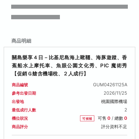
商品明細
關島樂享４日－比基尼島海上鞦韆、海豚遊蹤、香
蕉船水上摩托車、魚眼公園文化秀、PIC 魔術秀
【促銷Ｇ艙含機場稅、２人成行】
GUM04261125A
商品編號
2026/11/25
參考出發日期
桃園國際機場
出發地
2
最低成行人數
可售
0
/ 總數
0
機位狀況
可候補
評分資料不足
商品評分