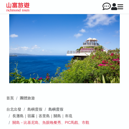
首頁
團體旅遊
台北出發
島嶼度假
島嶼度假
長灘島｜宿霧｜峇里島｜關島｜帛琉
關島－比基尼島、魚眼晚餐秀、PIC馬戲、市觀