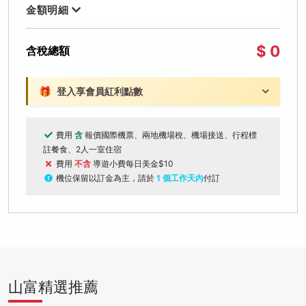
金額明細
$ 0
含稅總額
🎁
登入享會員紅利點數
費用
含
報價國際機票、兩地機場稅、機場接送、行程標
註餐食、2人一室住宿
費用
不含
導遊小費每日美金$10
機位保留以訂金為主，請於
1 個工作天內
付訂
山富精選推薦