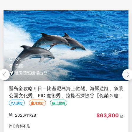
5天
美國
桃園國際機場出發
關島全攻略５日－比基尼島海上鞦韆、海豚遊蹤、魚眼
公園文化秀、PIC 魔術秀、拉提石探險谷【促銷Ｇ艙含
稅、２人成行】
2人成行
蜜月旅行
線上旅展
$63,800
2026/11/28
起
評分資料不足