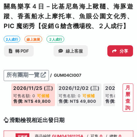
關島樂享４日－比基尼島海上鞦韆、海豚遊
蹤、香蕉船水上摩托車、魚眼公園文化秀、
PIC 魔術秀【促銷Ｇ艙含機場稅、２人成行】
2人成行
線上旅展
２人成行
轉 PDF
線上客服
分享
所有團期一覽
/
GUM04CI007
月
(三)
2026/11/25 (三)
2026/12/02 (三)
2026/12/09
曆
補
可售名額: 0
可候補
可售名額: 0
可候補
可售名額: 0
可
查
00
售價: NT$ 49,800
售價: NT$ 49,800
售價: NT$ 49,
詢
滑動檢視相近出發日期
商品編號
GUM04261125A
/
可售
0
/
總數
0
可候補