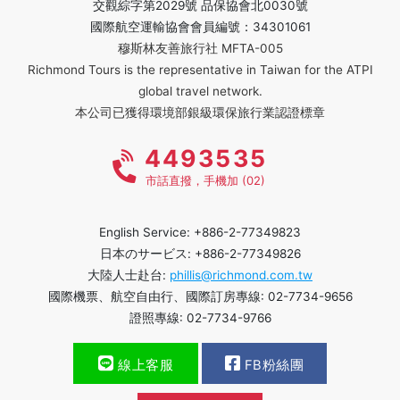
交觀綜字第2029號 品保協會北0030號
國際航空運輸協會會員編號：34301061
穆斯林友善旅行社 MFTA-005
Richmond Tours is the representative in Taiwan for the ATPI
global travel network.
本公司已獲得環境部銀級環保旅行業認證標章
4493535
市話直撥，手機加 (02)
English Service: +886-2-77349823
日本のサービス: +886-2-77349826
大陸人士赴台:
phillis@richmond.com.tw
國際機票、航空自由行、國際訂房專線: 02-7734-9656
證照專線: 02-7734-9766
線上客服
FB粉絲團