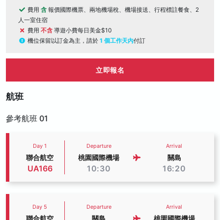
費用
含
報價國際機票、兩地機場稅、機場接送、行程標註餐食、2
人一室住宿
費用
不含
導遊小費每日美金$10
機位保留以訂金為主，請於
1 個工作天內
付訂
立即報名
航班
參考航班 01
Day 1
Departure
Arrival
聯合航空
桃園國際機場
關島
UA166
10:30
16:20
Day 5
Departure
Arrival
聯合航空
關島
桃園國際機場