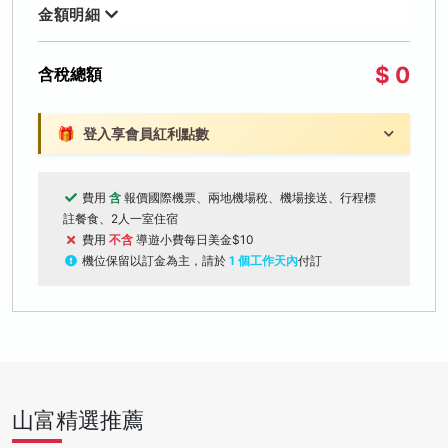
金額明細
$ 0
含稅總額
🎁
登入享會員紅利點數
費用
含
報價國際機票、兩地機場稅、機場接送、行程標
註餐食、2人一室住宿
費用
不含
導遊小費每日美金$10
機位保留以訂金為主，請於
1 個工作天內
付訂
山富精選推薦