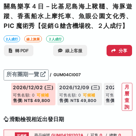
關島樂享４日－比基尼島海上鞦韆、海豚遊
蹤、香蕉船水上摩托車、魚眼公園文化秀、
PIC 魔術秀【促銷Ｇ艙含機場稅、２人成行】
2人成行
線上旅展
２人成行
轉 PDF
線上客服
分享
所有團期一覽
/
GUM04CI007
月
(三)
2026/12/02 (三)
2026/12/09 (三)
2026/12/16
曆
補
可售名額: 0
可候補
可售名額: 0
可候補
可售名額: 0
可
查
00
售價: NT$ 49,800
售價: NT$ 49,800
售價: NT$ 49,
詢
滑動檢視相近出發日期
商品編號
GUM04261202A
/
可售
0
/
總數
0
可候補