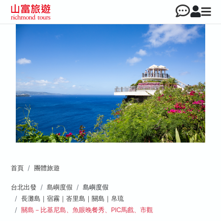
首頁
團體旅遊
台北出發
島嶼度假
島嶼度假
長灘島｜宿霧｜峇里島｜關島｜帛琉
關島－比基尼島、魚眼晚餐秀、PIC馬戲、市觀