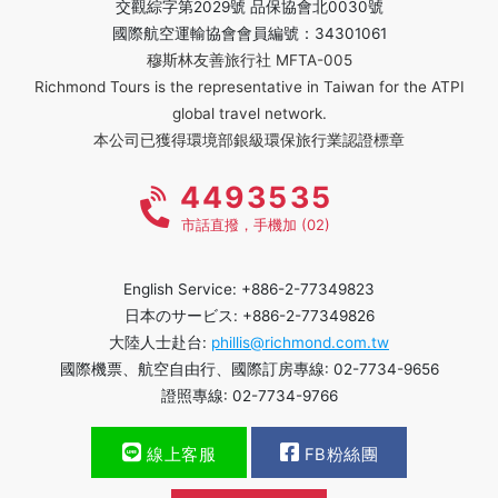
交觀綜字第2029號 品保協會北0030號
國際航空運輸協會會員編號：34301061
穆斯林友善旅行社 MFTA-005
Richmond Tours is the representative in Taiwan for the ATPI
global travel network.
本公司已獲得環境部銀級環保旅行業認證標章
4493535
市話直撥，手機加 (02)
English Service: +886-2-77349823
日本のサービス: +886-2-77349826
大陸人士赴台:
phillis@richmond.com.tw
國際機票、航空自由行、國際訂房專線: 02-7734-9656
證照專線: 02-7734-9766
線上客服
FB粉絲團