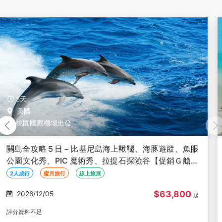
5天
美國
桃園國際機場出發
關島輕鬆５日－機場來回接送、市區觀光、任選度假酒
店４晚住宿含早、機場稅【促銷Ｇ艙含機場稅、２人成
行】
2人成行
蜜月旅行
線上旅展
$34,800
2026/12/05
起
評分資料不足