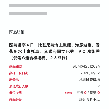
商品明細
關島樂享４日－比基尼島海上鞦韆、海豚遊蹤、香
蕉船水上摩托車、魚眼公園文化秀、PIC 魔術秀
【促銷Ｇ艙含機場稅、２人成行】
GUM04261202A
商品編號
2026/12/02
參考出發日期
桃園國際機場
出發地
2
最低成行人數
可售
0
/ 總數
0
機位狀況
可候補
評分資料不足
商品評分